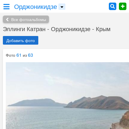
Орджоникидзе
Все фотоальбомы
Эллинги Катран - Орджоникидзе - Крым
Добавить фото
61
63
Фото
из