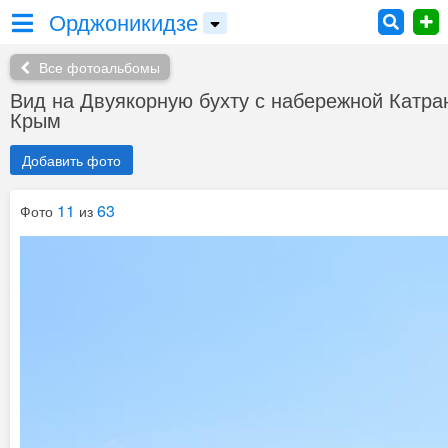
Орджоникидзе
Все фотоальбомы
Вид на Двуякорную бухту с набережной Катра
Крым
Добавить фото
11
63
Фото
из