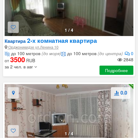
1
/
4
2-х комнатная квартира
Квартира
Орджоникидзе ул.Ленина 10
до 100 метров
(до моря)
до 100 метров
(до центра)
0
3500
2848
от
RUB
за 2 чел. в авг
Подробнее
0.0
1
/
4