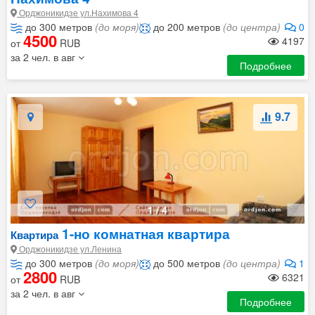
Орджоникидзе ул.Нахимова 4
до 300 метров
(до моря)
до 200 метров
(до центра)
0
4500
4197
от
RUB
за 2 чел. в авг
Подробнее
9.7
1
/
4
1-но комнатная квартира
Квартира
Орджоникидзе ул.Ленина
до 300 метров
(до моря)
до 500 метров
(до центра)
1
2800
6321
от
RUB
за 2 чел. в авг
Подробнее