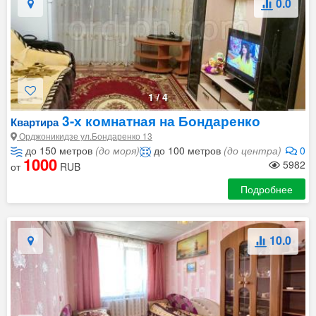
0.0
1
/
4
3-х комнатная на Бондаренко
Квартира
Орджоникидзе ул.Бондаренко 13
до 150 метров
(до моря)
до 100 метров
(до центра)
0
1000
5982
от
RUB
Подробнее
10.0