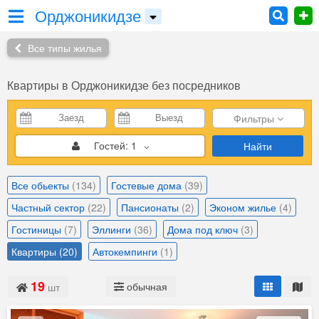
Орджоникидзе
Все типы жилья
Квартиры в Орджоникидзе без посредников
Фильтры
Гостей:
1
Найти
Все обьекты
(134)
Гостевые дома
(39)
Частный сектор
(22)
Пансионаты
(2)
Эконом жилье
(4)
Гостиницы
(7)
Эллинги
(36)
Дома под ключ
(3)
Квартиры
(20)
Автокемпинги
(1)
19
обычная
шт