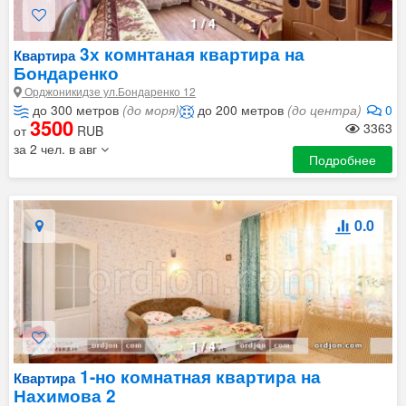
1
/
4
3х комнтаная квартира на
Квартира
Бондаренко
Орджоникидзе ул.Бондаренко 12
до 300 метров
(до моря)
до 200 метров
(до центра)
0
3500
3363
от
RUB
за 2 чел. в авг
Подробнее
0.0
1
/
4
1-но комнатная квартира на
Квартира
Нахимова 2