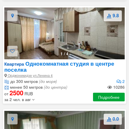
9.8
1
/
4
Однокомнатная студия в центре
Квартира
поселка
Орджоникидзе ул.Ленина 4
до 300 метров
(до моря)
2
менее 50 метров
(до центра)
10286
2500
от
RUB
Подробнее
за 2 чел. в авг
0.0