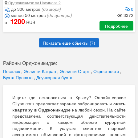
Орджоникидзе ул.Нахимова 2
до 300 метров
(до моря)
0
менее 50 метров
(до центра)
3372
1200
от
RUB
Подробнее
Показать еще обьекты (
7
)
Районы Орджоникидзе:
Поселок
,
Эллинги Катран
,
Эллинги Старт
,
Окрестности
,
Бухта Провато
,
Двуякорная бухта
Ищите где остановиться в Крыму? Онлайн-сервис
Citysn.com предлагает заранее забронировать и
снять
квартиру в Орджоникидзе
на любой сезон. На сайте
представлена соответствующая действительности
информация о каждом объекте курортной
недвижимости. К услугам клиентов широкий
ассортимент объявлений с фотографиями, полным