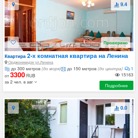
9.4
Проверено
1
/
4
2-х комнатная квартира на Ленина
Квартира
Орджоникидзе ул.Ленина
до 300 метров
(до моря)
до 150 метров
(до центра)
1
3300
15163
от
RUB
за 2 чел. в авг
Подробнее
0.0