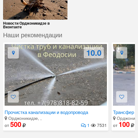
Новости Орджоникидзе в
Вконтакте
Наши рекомендации
10.0
Прочистка канализации и водопровода
Трансфер
Орджоникидзе, ,
Орджоники
500
100
от
1
7531
от