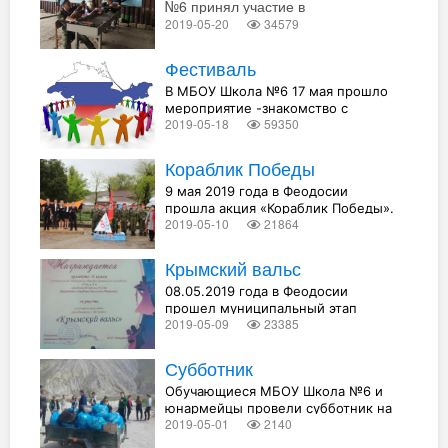
№6 принял участие в
соревнованиях
2019-05-20
34579
Фестиваль
В МБОУ Школа №6 17 мая прошло
мероприятие -знакомство с
2019-05-18
59350
национальностями Крыма, где
каждый класс представлял
культуру одного из народов.
Кораблик Победы
9 мая 2019 года в Феодосии
прошла акция «Кораблик Победы».
2019-05-10
21864
В этом году акция была посвящена
юбилейной дате – 75-летию
освобождения Феодосии, которое
Крымский вальс
мы отметили 13 апреля, и 75-й
08.05.2019 года в Феодосии
годовщине полного освобождения
прошел муниципальный этап
Крыма, которое будет отмечать 12
2019-05-09
23385
конкурса "Крымский вальс".
мая.
Субботник
Обучающиеся МБОУ Школа №6 и
юнармейцы провели субботник на
2019-05-01
2140
мемориальной табличке