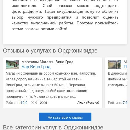
исполнителя. Свой рассказ можно подтвердить
фотографиями. Такая визуализация кому-то облегчит
выбор нужного предприятия и позволит оценить
качество выполненной работы. Поэтому пользуйтесь
всеми возможностями сайта!
Отзывы о услугах в Орджоникидзе
Магазины Магазин Вино Град
Маг
Бар Вино Град
Пи
Магазин с хорошим выбором крымских вин. Напротив,
В данном маг
через дорогу на Ленина 14 бар этой же сети -
должны быть
ВиноГрад, отличные вина от 50 мл :-) Персонал
холодильники
прекрасный, подскажут любой напиток по вашим
предпочтениям. Можно сидеть внутри под
кондиционером, а можно за столиками на улице.
Рейтинг:
10.0
Люся (Россия)
Рейтинг:
7.5
20-01-2026
Читать все отзывы
Все категории услуг в Орджоникидзе