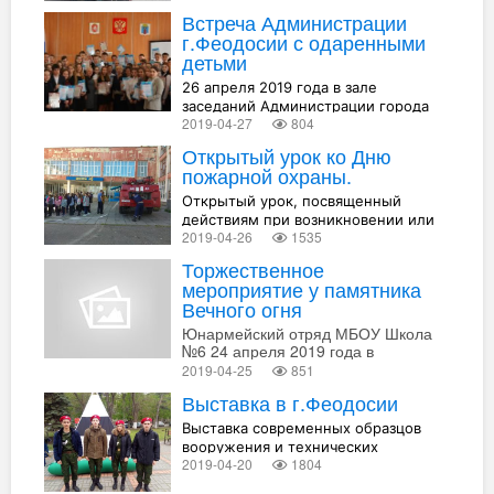
Встреча Администрации
г.Феодосии с одаренными
детьми
26 апреля 2019 года в зале
заседаний Администрации города
2019-04-27
804
Феодосии Республики Крым
состоялось торжественное
Открытый урок ко Дню
мероприятие - встреча
пожарной охраны.
Администрации города с
одаренной молодежью Феодосии.
Открытый урок, посвященный
действиям при возникновении или
2019-04-26
1535
угрозе возникновения
чрезвычайных ситуаций
Торжественное
природного и техногенного
мероприятие у памятника
характера.
Вечного огня
Юнармейский отряд МБОУ Школа
№6 24 апреля 2019 года в
г.Феодосия принял участие
2019-04-25
851
торжественное мероприятие,
Выставка в г.Феодосии
которое состоялось у памятника
Вечного огня и было посвящено
Выставка современных образцов
74-й годовщине Победы в Великой
вооружения и технических
Отечественной Войне, 75-й
2019-04-20
1804
инноваций в г.Феодосии
годовщине освобождения Крыма.