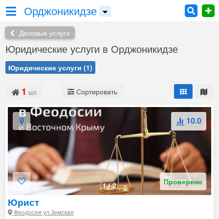
Орджоникидзе
Деловые услуги
Юридические услуги в Орджоникидзе
Юридические услуги
(1)
1
Сортировать
шт
10.0
Проверено
1
/
2
Юрист
Феодосия ул.Земская