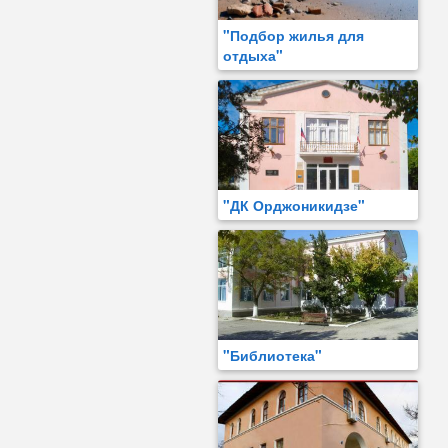
"Подбор жилья для
отдыха"
"ДК Орджоникидзе"
"Библиотека"