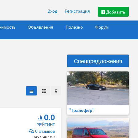
Вход
Регистрация
Добавить
жимость
Объявления
Полезно
Форум
Спецпредложения
"Трансфер"
0.0
РЕЙТИНГ
0 отзывов
596408