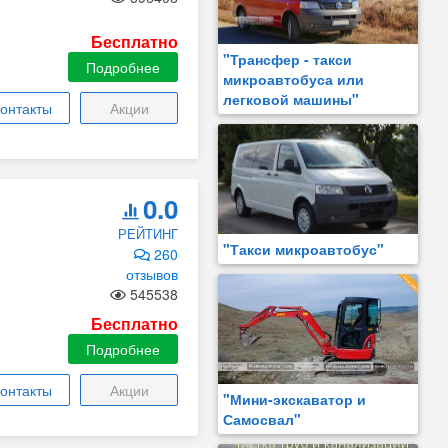
Бесплатно
"Трансфер - такси
Подробнее
микроавтобуса или
легковой машины"
онтакты
Акции
0.0
РЕЙТИНГ
"Такси микроавтобус"
260
отзывов
545538
Бесплатно
Подробнее
онтакты
Акции
"Мини-экскаватор и
Самосвал"