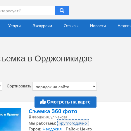
Услуги
Экскурсии
Отзывы
Новости
Недви
съемка в Орджоникидзе
Сортировать
Смотреть на карте
Съемка 360 фото
Феодосия, ул.Чехова
Мы работаем:
круглогодично
Город:
Феодосия
Район: Центр