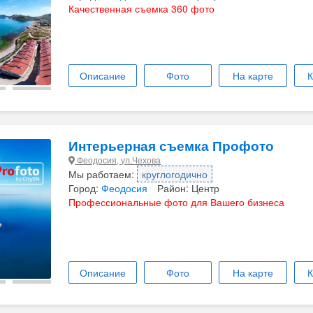
Качественная съемка 360 фото
Описание
Фото
На карте
К
Интерьерная съемка Профото
Феодосия, ул.Чехова
Мы работаем:
круглогодично
Город:
Феодосия
Район: Центр
Профессиональные фото для Вашего бизнеса
Описание
Фото
На карте
К