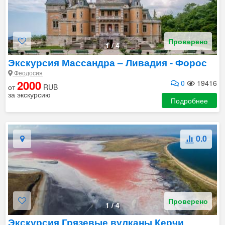
Проверено
1
/
4
Экскурсия Массандра – Ливадия - Форос
Феодосия
2000
0
19416
от
RUB
за экскурсию
Подробнее
0.0
Проверено
1
/
4
Экскурсия Грязевые вулканы Керчи