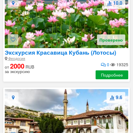
10.0
Проверено
1
/
4
Экскурсия Красавица Кубань (Лотосы)
Феодосия
2000
0
19325
от
RUB
за экскурсию
Подробнее
9.6