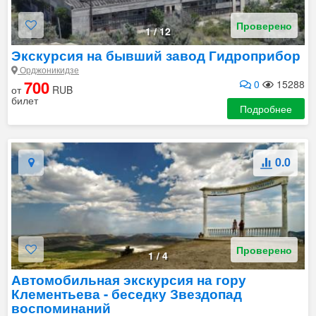
Проверено
1
/
12
Экскурсия на бывший завод Гидроприбор
Орджоникидзе
700
0
15288
от
RUB
билет
Подробнее
0.0
Проверено
1
/
4
Автомобильная экскурсия на гору
Клементьева - беседку Звездопад
воспоминаний