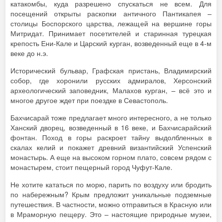
катакомбы, куда разрешено спускаться не всем. Для
посещений открыты раскопки античного Пантикапея –
столицы Боспорского царства, лежащей на вершине горы
Митридат. Принимает посетителей и старинная турецкая
крепость Ени-Кале и Царский курган, возведенный еще в 4-м
веке до н.э.
Исторический бульвар, Графская пристань, Владимирский
собор, где хоронили русских адмиралов, Херсонский
археологический заповедник, Малахов курган, – всё это и
многое другое ждет при поездке в Севастополь.
Бахчисарай тоже предлагает много интересного, а не только
Ханский дворец, возведенный в 16 веке, и Бахчисарайский
фонтан. Поход в горы раскроет тайну выдолбленных в
скалах келий и покажет древний византийский Успенский
монастырь. А еще на высоком горном плато, совсем рядом с
монастырем, стоит пещерный город Чуфут-Кале.
Не хотите кататься по морю, парить по воздуху или бродить
по набережным? Крым предложит уникальные подземные
путешествия. В частности, можно отправиться в Красную или
в Мраморную пещеру. Это – настоящие природные музеи,