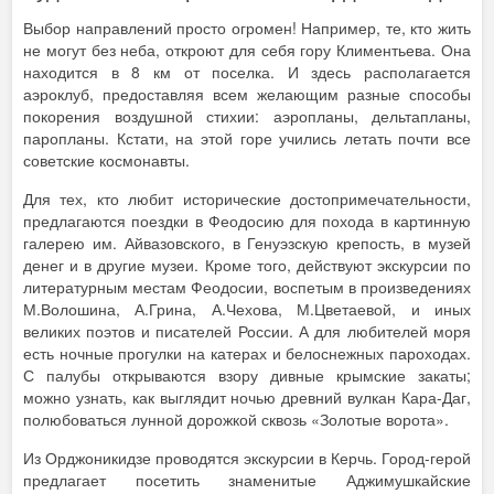
Выбор направлений просто огромен! Например, те, кто жить
не могут без неба, откроют для себя гору Климентьева. Она
находится в 8 км от поселка. И здесь располагается
аэроклуб, предоставляя всем желающим разные способы
покорения воздушной стихии: аэропланы, дельтапланы,
паропланы. Кстати, на этой горе учились летать почти все
советские космонавты.
Для тех, кто любит исторические достопримечательности,
предлагаются поездки в Феодосию для похода в картинную
галерею им. Айвазовского, в Генуэзскую крепость, в музей
денег и в другие музеи. Кроме того, действуют экскурсии по
литературным местам Феодосии, воспетым в произведениях
М.Волошина, А.Грина, А.Чехова, М.Цветаевой, и иных
великих поэтов и писателей России. А для любителей моря
есть ночные прогулки на катерах и белоснежных пароходах.
С палубы открываются взору дивные крымские закаты;
можно узнать, как выглядит ночью древний вулкан Кара-Даг,
полюбоваться лунной дорожкой сквозь «Золотые ворота».
Из Орджоникидзе проводятся экскурсии в Керчь. Город-герой
предлагает посетить знаменитые Аджимушкайские