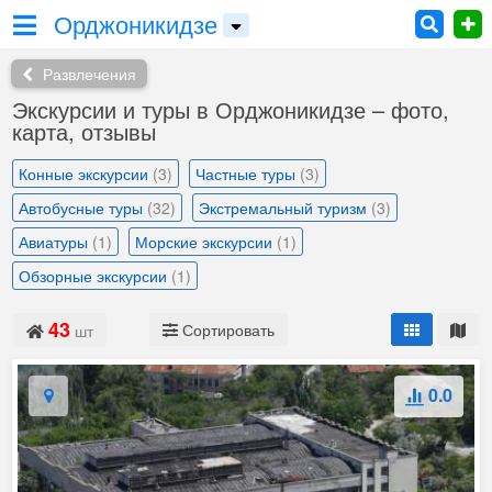
Орджоникидзе
Развлечения
Экскурсии и туры в Орджоникидзе – фото,
карта, отзывы
Конные экскурсии
(3)
Частные туры
(3)
Автобусные туры
(32)
Экстремальный туризм
(3)
Авиатуры
(1)
Морские экскурсии
(1)
Обзорные экскурсии
(1)
43
Сортировать
шт
0.0