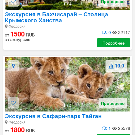
Проверено
1
/
4
Экскурсия в Бахчисарай – Столица
Крымского Ханства
Феодосия
1500
0
22117
от
RUB
за экскурсию
Подробнее
10.0
Проверено
1
/
4
Экскурсия в Сафари-парк Тайган
Феодосия
1800
1
25578
от
RUB