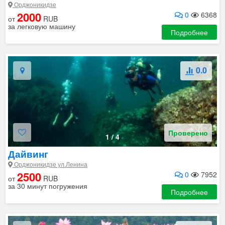
Орджоникидзе
2000
0
6368
от
RUB
за легковую машину
Подробнее
0.0
Проверено
1
/
4
Дайвинг
Орджоникидзе ул.Ленина
2500
0
7952
от
RUB
за 30 минут погружения
Подробнее