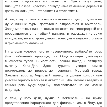
которые создавались миллионы лет. Здесь текут реки,
плещутся озера, «растут» причудливые каменные деревья и
цветы из кальцита – сталактиты и сталагмиты.
А тем, кому больше нравится спокойный отдых, придутся по
душе винные туры. Достаточно отправиться в Коктебель.
Завод марочных вин не только покажет, как виноградный сок
превращается в тончайший напиток, и расскажет историю
виноделия, но и откроет двери своего дегустационного зала
и фирменного магазина.
Ну а если хочется чего-то невероятного, выбирайте горы.
Для любителей природы, из Орджоникидзе действует
множество туров. В частности, пеший поход к спящему
вулкану Кара-Даг. Здесь туристы увидят самые
примечательные природные творения: Мертвый город,
Золотые ворота, Чертовый палец, и другие колоритные
участки горного массива и акватории. Или можно съездить в
каньон реки Кучук-Кара-Су, полюбоваться на ее малые
водопады.
А тем, у кого дети, лучше в Коктебель – на яркие
представления Карадагского дельфинария, или в Ялту, где