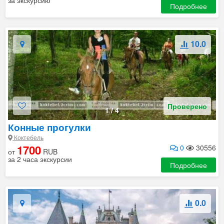
за экскурсию
Подробнее
10.0
Проверено
1
/
4
Конные прогулки
Коктебель
1700
0
30556
от
RUB
за 2 часа экскурсии
Подробнее
0.0