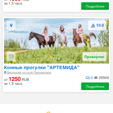
за 1.5 часа
Подробнее
10.0
Проверено
1
/
4
Конные прогулки "АРТЕМИДА"
Феодосия ул.село Пионерское
1250
0
29569
от
RUB
за 1.5 часа
Подробнее