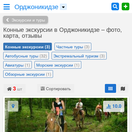
Орджоникидзе
Экскурсии и туры
Конные экскурсии в Орджоникидзе – фото,
карта, отзывы
Конные экскурсии
(3)
Частные туры
(3)
Автобусные туры
(32)
Экстремальный туризм
(3)
Авиатуры
(1)
Морские экскурсии
(1)
Обзорные экскурсии
(1)
3
Сортировать
шт
10.0