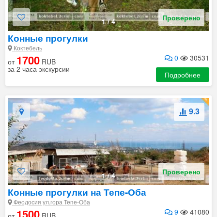
Проверено
1
/
4
Конные прогулки
Коктебель
1700
0
30531
от
RUB
за 2 часа экскурсии
Подробнее
9.3
Проверено
1
/
4
Конные прогулки на Тепе-Оба
Феодосия ул.гора Тепе-Оба
1500
9
41080
от
RUB