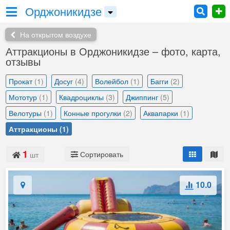
Орджоникидзе
На открытом воздухе
Аттракционы в Орджоникидзе – фото, карта,
отзывы
Прокат
(1)
Досуг
(4)
Волейбол
(1)
Багги
(2)
Мототур
(1)
Квадроциклы
(3)
Джиппинг
(5)
Велотуры
(1)
Конные прогулки
(2)
Аквапарки
(1)
Аттракционы
(1)
1
Сортировать
шт
10.0