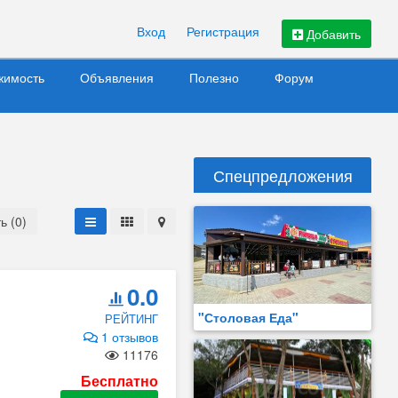
Вход
Регистрация
Добавить
жимость
Объявления
Полезно
Форум
Спецпредложения
ь (0)
0.0
"Столовая Еда"
РЕЙТИНГ
1 отзывов
11176
Бесплатно