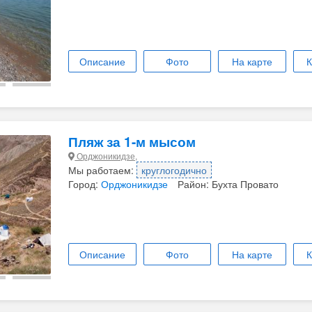
Описание
Фото
На карте
К
Пляж за 1-м мысом
Орджоникидзе,
Мы работаем:
круглогодично
Город:
Орджоникидзе
Район: Бухта Провато
Описание
Фото
На карте
К