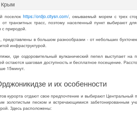
 Крым
ый поселок
https://ordjo.citysn.com/
, омываемый морем с трех сто
и от транзитных трасс, поэтому населенный пункт выбирают для
я с природой.
 представлены в большом разнообразии - от небольших бухточе
витой инфраструктурой.
ляжи, где оздоровительный вулканический пепел выступает на 
й остаются шаговая доступность и бесплатное посещение. Рассто
ьше 15минут.
рджоникидзе и их особенности
стов курорта отдают свое предпочтение и выбирают Центральный 
ым золотистым песком и встречающимися забетонированным уча
урой. Здесь расположены: