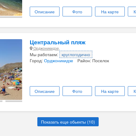
Описание
Фото
На карте
К
Центральный пляж
Орджоникидзе,
Мы работаем:
круглогодично
Город:
Орджоникидзе
Район: Поселок
Описание
Фото
На карте
К
Показать еще обьекты (
10
)