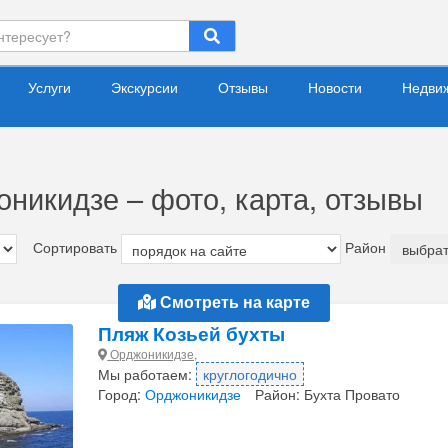
Услуги
Экскурсии
Отзывы
Новости
Недви
никидзе – фото, карта, отзывы
Сортировать
Район
выбрат
Смотреть на карте
Пляж Козьей бухты
Орджоникидзе,
Мы работаем:
круглогодично
Город:
Орджоникидзе
Район: Бухта Провато