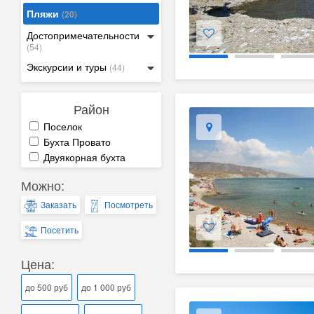
Пляжи
(20)
Достопримечательности
(54)
Экскурсии и туры
(44)
Район
Поселок
Бухта Провато
Двуякорная бухта
Можно:
Заказать
Посмотреть
Посетить
Цена:
до 500 руб
до 1 000 руб