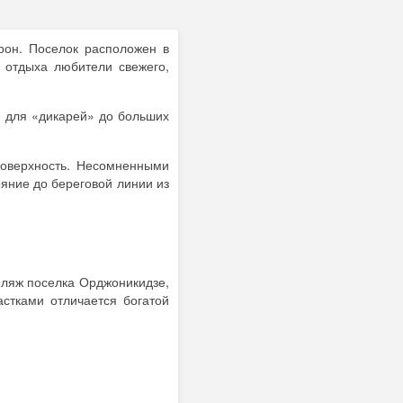
рон. Поселок расположен в
 отдыха любители свежего,
к для «дикарей» до больших
поверхность. Несомненными
яние до береговой линии из
пляж поселка Орджоникидзе,
стками отличается богатой