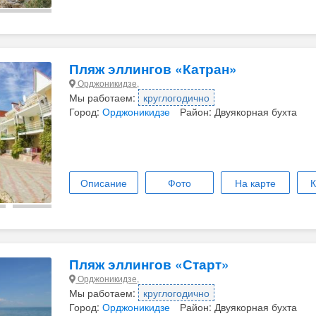
Пляж эллингов «Катран»
Орджоникидзе,
Мы работаем:
круглогодично
Город:
Орджоникидзе
Район: Двуякорная бухта
Описание
Фото
На карте
К
Пляж эллингов «Старт»
Орджоникидзе,
Мы работаем:
круглогодично
Город:
Орджоникидзе
Район: Двуякорная бухта