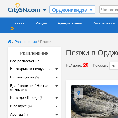
Орджоникидзе
Главная
Медиа
Аренда жилья
Развлечения
/
Развлечения
/
Пляжи
Пляжи в Орджо
Развлечения
Все развлечения
20
Найдено:
Показать
На открытом воздухе
(22)
В помещении
(5)
Еда / напитки / Ночная
жизнь
(20)
На воде / В воде
(8)
В воздухе
(4)
Аренда
(1)