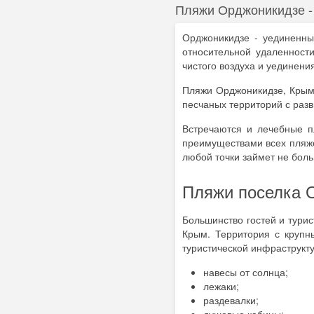
Пляжи Орджоникидзе -
Орджоникидзе - уединенн
относительной удаленност
чистого воздуха и уединени
Пляжи Орджоникидзе, Крым,
песчаных территорий с раз
Встречаются и лечебные п
преимуществами всех пляже
любой точки займет не бол
Пляжи поселка О
Большинство гостей и тури
Крым. Территория с крупн
туристической инфраструкт
навесы от солнца;
лежаки;
раздевалки;