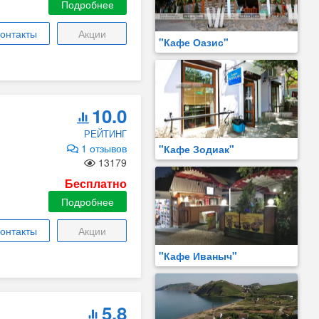
Подробнее
онтакты
Акции
"Кафе Оазис"
10.0
РЕЙТИНГ
1 отзывов
"Кафе Зодиак"
13179
Бесплатно
Подробнее
онтакты
Акции
"Кафе Иваныч"
5.8