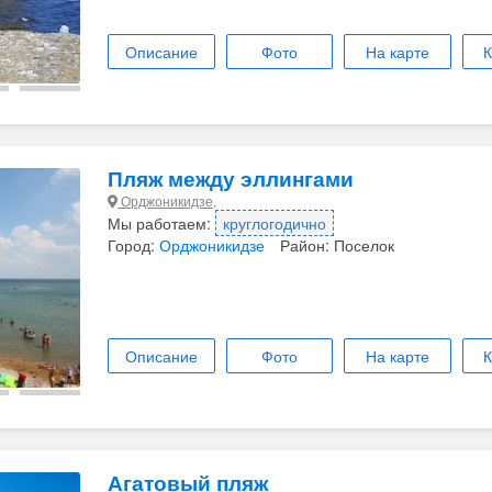
Описание
Фото
На карте
К
Пляж между эллингами
Орджоникидзе,
Мы работаем:
круглогодично
Город:
Орджоникидзе
Район: Поселок
Описание
Фото
На карте
К
Агатовый пляж