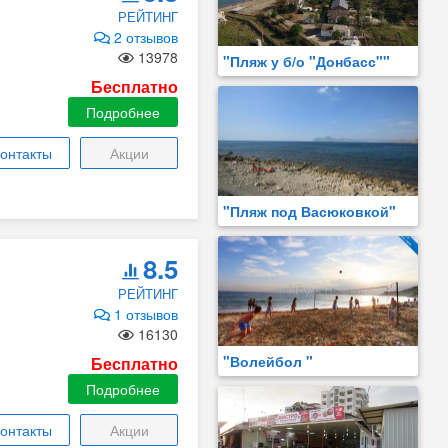
РЕЙТИНГ
2 отзывов
13978
"Пляж у б/о "Донбасс""
Бесплатно
Подробнее
онтакты
Акции
"Пляж под Васюковкой"
8.5
РЕЙТИНГ
1 отзывов
16130
"Волейбол "
Бесплатно
Подробнее
онтакты
Акции