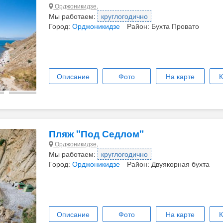
Орджоникидзе,
Мы работаем:
круглогодично
Город:
Орджоникидзе
Район: Бухта Провато
Описание
Фото
На карте
К
Пляж "Под Седлом"
Орджоникидзе,
Мы работаем:
круглогодично
Город:
Орджоникидзе
Район: Двуякорная бухта
Описание
Фото
На карте
К