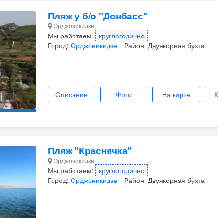
Пляж у б/о "Донбасс"
Орджоникидзе,
Мы работаем:
круглогодично
Город:
Орджоникидзе
Район: Двуякорная бухта
Описание
Фото
На карте
К
Пляж "Краснячка"
Орджоникидзе,
Мы работаем:
круглогодично
Город:
Орджоникидзе
Район: Двуякорная бухта