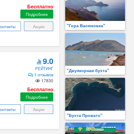
Бесплатно
Подробнее
"Гора Васюковка"
онтакты
Акции
9.0
РЕЙТИНГ
"Двуякорная бухта"
1 отзывов
17830
Бесплатно
Подробнее
онтакты
Акции
"Бухта Провато"