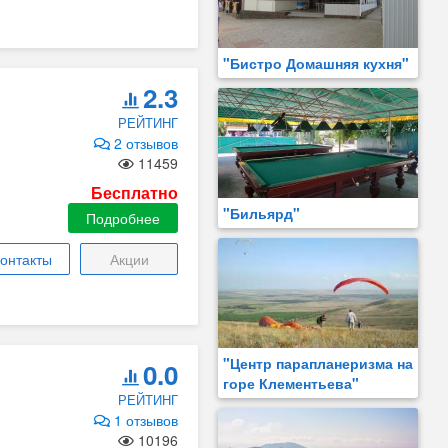
"Бистро Домашняя кухня"
2.3
РЕЙТИНГ
2 отзывов
11459
Бесплатно
"Бильярд"
Подробнее
онтакты
Акции
"Центр парапланеризма на
0.0
горе Клементьева"
РЕЙТИНГ
1 отзывов
10196