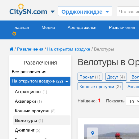
Орджоникидзе
Главная
Медиа
Аренда жилья
Развлечения
/
Развлечения
/
На открытом воздухе
/
Велотуры
Велотуры в Ор
Развлечения
Все развлечения
Прокат
(1)
Досуг
(4)
Во
На открытом воздухе
(22)
Конные прогулки
(2)
Аква
Аттракционы
(1)
1
Найдено:
Показать
Аквапарки
(1)
Конные прогулки
(2)
Велотуры
(1)
Джиппинг
(5)