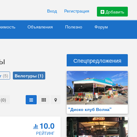
Вход
Регистрация
Добавить
жимость
Объявления
Полезно
Форум
вы
Спецпредложения
нг
(5)
Велотуры
(1)
(0)
"Диско клуб Волна"
10.0
РЕЙТИНГ