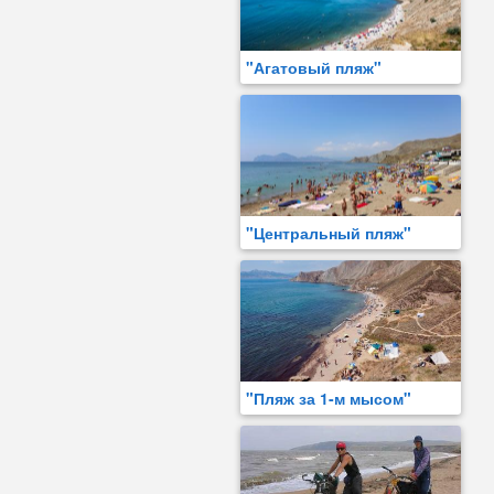
"Агатовый пляж"
"Центральный пляж"
"Пляж за 1-м мысом"