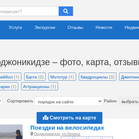
Услуги
Экскурсии
Отзывы
Новости
Недви
джоникидзе – фото, карта, отзы
лейбол
(1)
Багги
(2)
Мототур
(1)
Квадроциклы
(3)
Джиппи
парки
(1)
Аттракционы
(1)
Сортировать
Район
выбрать 
Смотреть на карте
Поездки на велосипедах
Орджоникидзе, ул.Ленина