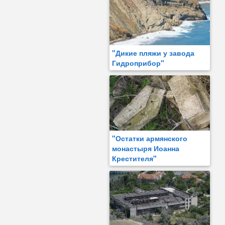
"Дикие пляжи у завода
Гидроприбор"
"Остатки армянского
монастыря Иоанна
Крестителя"