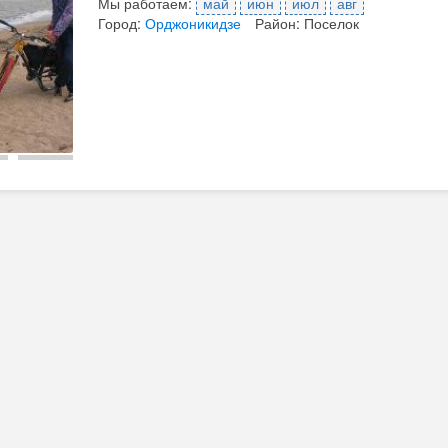
Мы работаем:
май
июн
июл
авг
Город:
Орджоникидзе
Район: Поселок