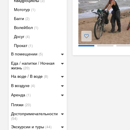
Квадроциклы
(3)
Мототур
(1)
Багги
(2)
Волейбол
(1)
Досуг
(4)
Прокат
(1)
В помещении
(5)
Еда / напитки / Ночная
жизнь
(20)
На воде / В воде
(8)
В воздухе
(4)
Аренда
(1)
Пляжи
(20)
Достопримечательности
(54)
Экскурсии и туры
(44)