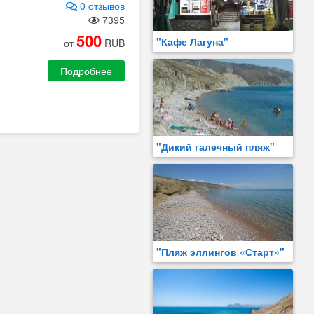
0 отзывов
7395
500
"Кафе Лагуна"
от
RUB
Подробнее
"Дикий галечный пляж"
"Пляж эллингов «Старт»"