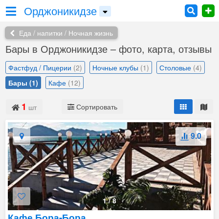
Орджоникидзе
Еда / напитки / Ночная жизнь
Бары в Орджоникидзе – фото, карта, отзывы
Фастфуд / Пицерии
(2)
Ночные клубы
(1)
Столовые
(4)
Бары
(1)
Кафе
(12)
1
Сортировать
шт
9.0
1
/
8
Кафе Бора-Бора