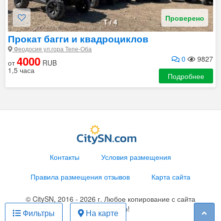
Проверено
1
/
4
Прокат багги и квадроциклов
Феодосия ул.гора Тепе-Оба
4000
0
9827
от
RUB
1,5 часа
Подробнее
Контакты
Условия размещения
Правила размещения отзывов
Карта сайта
© CitySN, 2016 - 2026 г. Любое копирование с сайта
запрещено!
Фильтры
На карте