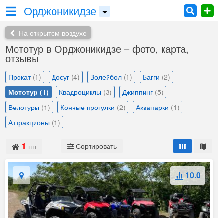
Орджоникидзе
На открытом воздухе
Мототур в Орджоникидзе – фото, карта,
отзывы
Прокат
(1)
Досуг
(4)
Волейбол
(1)
Багги
(2)
Мототур
(1)
Квадроциклы
(3)
Джиппинг
(5)
Велотуры
(1)
Конные прогулки
(2)
Аквапарки
(1)
Аттракционы
(1)
1
Сортировать
шт
10.0