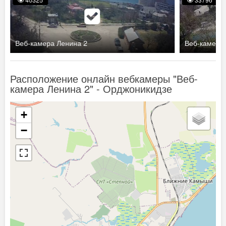
Веб-камера Ленина 2
Веб-камера
Расположение онлайн вебкамеры "Веб-
камера Ленина 2" - Орджоникидзе
+
−