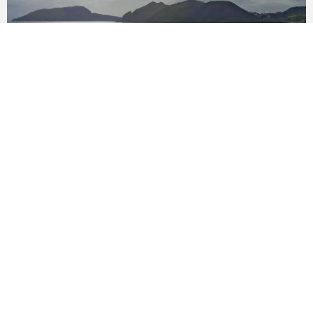
Двуякорная бухта с видом на Киик-Атлама
83021
Васюковка детский пляж и набережная
82760
Веб-камера Двуякорная бухта онлайн
68685