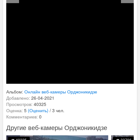
Альбом:
Онлайн веб-камеры Орджоникидзе
Добавлено:
26-04-2021
Просмотров:
40325
Оценка:
5
(Оценить)
/ 3 чел.
Комментариев:
0
Другие веб-камеры Орджоникидзе
40325
33796