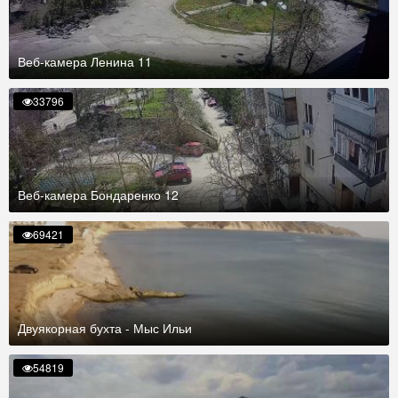
Веб-камера Ленина 11
33796
Веб-камера Бондаренко 12
69421
Двуякорная бухта - Мыс Ильи
54819