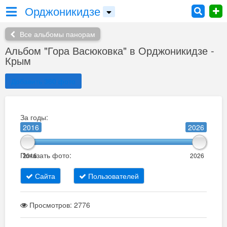
Орджоникидзе
Все альбомы панорам
Альбом "Гора Васюковка" в Орджоникидзе -
Крым
Добавить 360 фото
За годы:
2016
2026
Показать фото:
2016
2026
Сайта
Пользователей
Просмотров: 2776