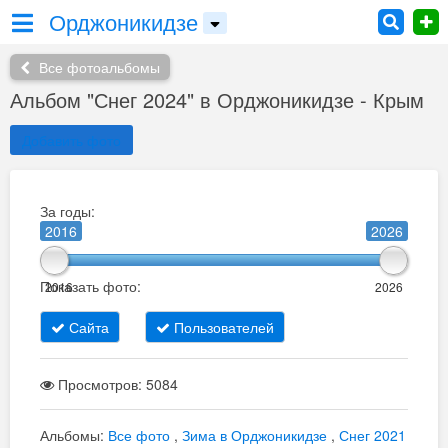
Орджоникидзе
Все фотоальбомы
Альбом "Снег 2024" в Орджоникидзе - Крым
Добавить фото
За годы:
2016
2026
Показать фото:
2016
2026
Сайта
Пользователей
Просмотров: 5084
Альбомы:
Все фото
,
Зима в Орджоникидзе
,
Снег 2021