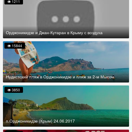
1211
Орджоникидзе и Джан-Кутаран в Крыму с воздуха
15844
Нудистский пляж в Орджоникидзе и пляж за 2-м Мысом
3850
п.Орджоникидзе (Крым) 24.06.2017