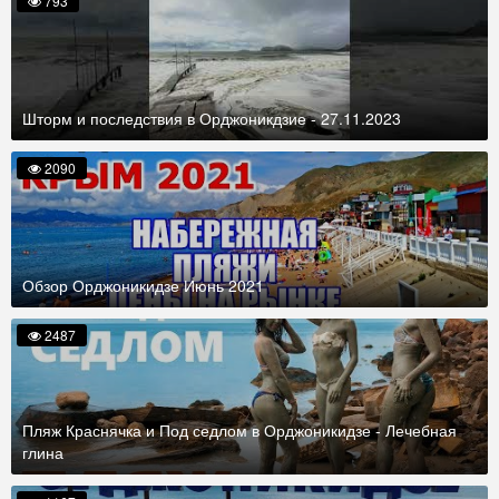
793
Шторм и последствия в Орджоникдзие - 27.11.2023
2090
Обзор Орджоникидзе Июнь 2021
2487
Пляж Краснячка и Под седлом в Орджоникидзе - Лечебная
глина