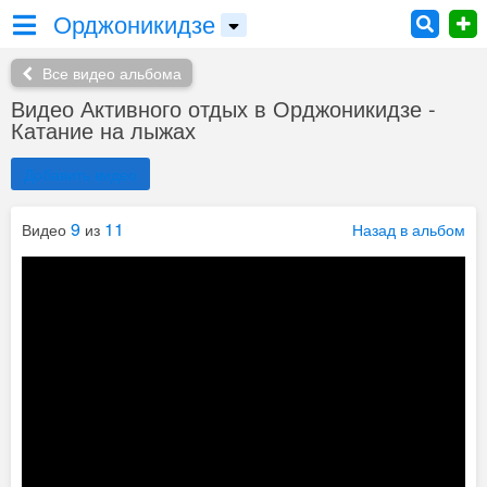
Орджоникидзе
Все видео альбома
Видео Активного отдых в Орджоникидзе -
Катание на лыжах
Добавить видео
9
11
Видео
из
Назад в альбом