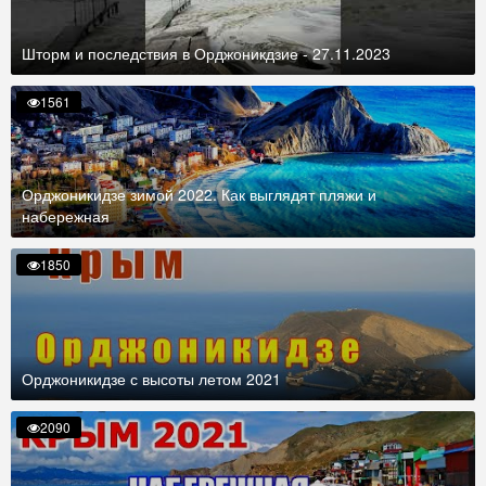
Шторм и последствия в Орджоникдзие - 27.11.2023
1561
Орджоникидзе зимой 2022. Как выглядят пляжи и
набережная
1850
Орджоникидзе с высоты летом 2021
2090