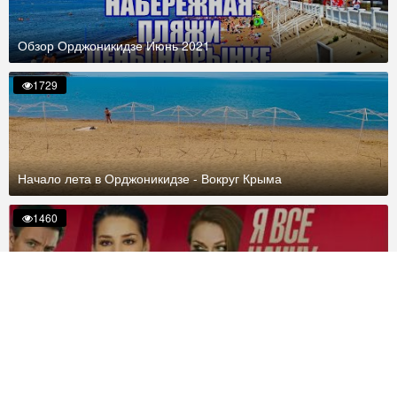
Обзор Орджоникидзе Июнь 2021
1729
Начало лета в Орджоникидзе - Вокруг Крыма
1460
Фильм "Я начну все сначала" - все серии
1247