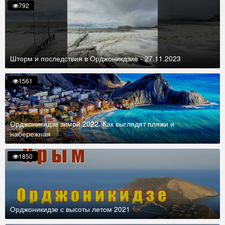
792
Шторм и последствия в Орджоникдзие - 27.11.2023
1561
Орджоникидзе зимой 2022. Как выглядят пляжи и
набережная
1850
Орджоникидзе с высоты летом 2021