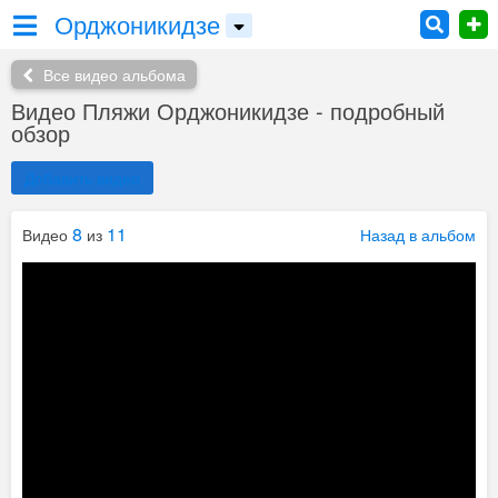
Орджоникидзе
Все видео альбома
Видео Пляжи Орджоникидзе - подробный
обзор
Добавить видео
8
11
Видео
из
Назад в альбом