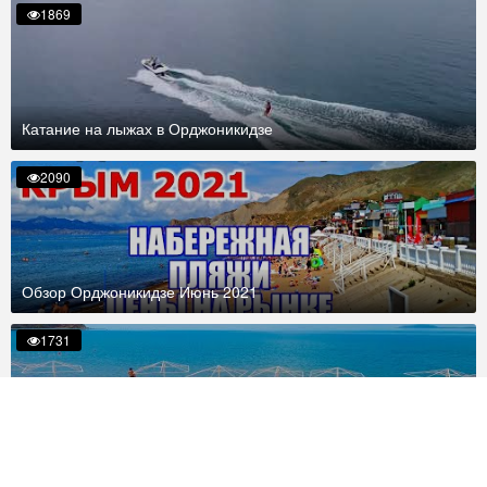
1869
Катание на лыжах в Орджоникидзе
2090
Обзор Орджоникидзе Июнь 2021
1731
Начало лета в Орджоникидзе - Вокруг Крыма