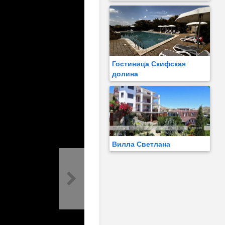
Гостиница Скифская
долина
Вилла Светлана