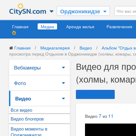
Орджоникидзе
Главная
Медиа
Аренда жилья
Развлечения
Главная
/
Медиагалерея
/
Видео
/
Альбом "Отдых в
просмотра перед Отдыхом в Орджоникидзе (холмы, комары, с
Видео для пр
Вебкамеры
(холмы, комар
Фото
Добавить видео
Видео
Все видео
7
11
Видео
из
Видео блогеров
Видео моменты в
Орджоникидзе