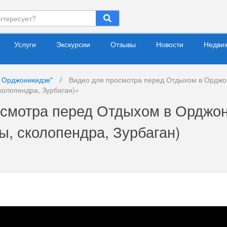
Услуги
Экскурсии
Отзывы
Новости
Недви
 Орджоникидзе"
/
Видео для просмотра перед Отдыхом в Орджон
колопендра, Зурбаган)»
осмотра перед Отдыхом в Орджо
ы, сколопендра, Зурбаган)