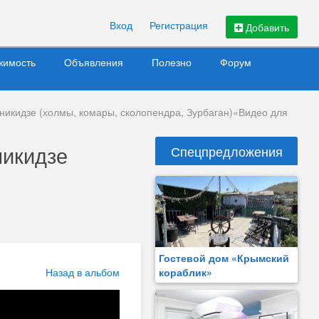
Вход
Регистрация
Добавить
жимость
Объявления
Полезно
Форум
икидзе (холмы, комары, сколопендра, Зурбаган)«Видео для
никидзе
Спецпредложения
Гостевой дом «Крымский
Назад в альбом
кораблик»