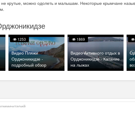
 не крутые, можно одолеть и малышам. Некоторые крымчане назы
ом.
Орджоникидзе
1253
1869
Видео Пляжи
Видео Активного отдых в
Ор
Орджоникидзе -
Орджоникидзе - Катание
об
подробный обзор
на лыжах
во