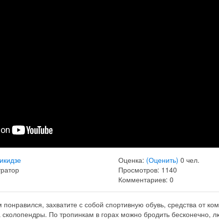
икидзе
Оценка:
(Оценить)
0 чел.
тратор
Просмотров: 1140
Комментариев: 0
 понравился, захватите с собой спортивную обувь, средства от ком
а сколопендры. По тропинкам в горах можно бродить бесконечно,