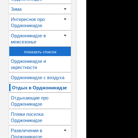
Зима
Интересное про
Орджоникидзе
Орджоникидзе в
межсезонье
показать список
Орджоникидзе и
окрестности
Орджоникидзе с воздуха
Отдых в Орджоникидзе
Отдыхающие про
Орджоникидзе
Пляжи поселка
Орджоникидзе
Развлечения в
Орджоникидзе