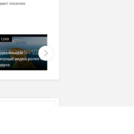
вают поселок
1249
3218
джоникидзе -
зорный видео ролик с
здуха
Отправить