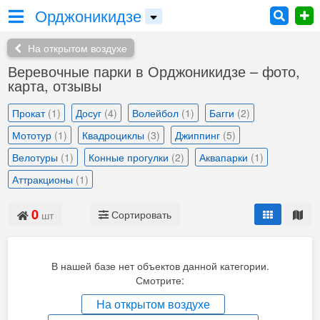
Орджоникидзе
На открытом воздухе
Веревочные парки в Орджоникидзе – фото,
карта, отзывы
Прокат
(1)
Досуг
(4)
Волейбол
(1)
Багги
(2)
Мототур
(1)
Квадроциклы
(3)
Джиппинг
(5)
Велотуры
(1)
Конные прогулки
(2)
Аквапарки
(1)
Аттракционы
(1)
0
Сортировать
шт
В нашей базе нет объектов данной категории.
Смотрите:
На открытом воздухе