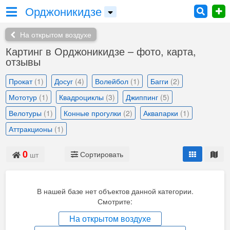
Орджоникидзе
На открытом воздухе
Картинг в Орджоникидзе – фото, карта,
отзывы
Прокат
(1)
Досуг
(4)
Волейбол
(1)
Багги
(2)
Мототур
(1)
Квадроциклы
(3)
Джиппинг
(5)
Велотуры
(1)
Конные прогулки
(2)
Аквапарки
(1)
Аттракционы
(1)
0
Сортировать
шт
В нашей базе нет объектов данной категории.
Смотрите:
На открытом воздухе