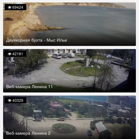
69424
Двуякорная бухта - Мыс Ильи
42181
Веб-камера Ленина 11
40329
Веб-камера Ленина 2