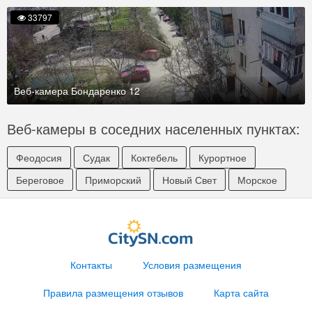
33797
Веб-камера Бондаренко 12
Веб-камеры в соседних населенных пунктах:
Феодосия
Судак
Коктебель
Курортное
Береговое
Приморский
Новый Свет
Морское
Контакты
Условия размещения
Правила размещения отзывов
Карта сайта