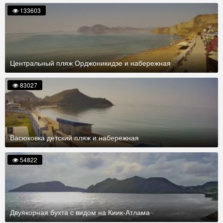
133603
Центральный пляж Орджоникидзе и набережная
83027
Васюковка детский пляж и набережная
54822
Двуякорная бухта с видом на Киик-Атлама