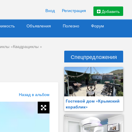
Вход
Регистрация
Добавить
жимость
Объявления
Полезно
Форум
иклы «Квадрациклы »
Спецпредложения
Назад в альбом
Гостевой дом «Крымский
кораблик»