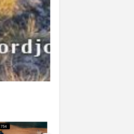
754
673
695