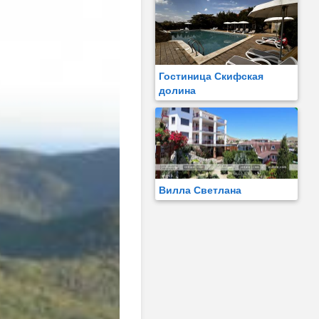
Гостиница Скифская
долина
Вилла Светлана