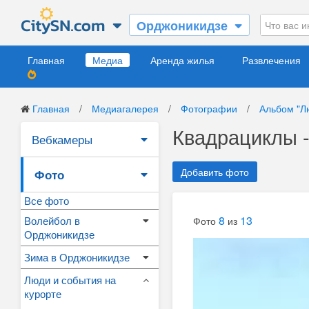
Орджоникидзе
Главная
Медиа
Аренда жилья
Развлечения
Главная
/
Медиагалерея
/
Фотографии
/
Альбом "Л
Квадрациклы 
Вебкамеры
Добавить фото
Фото
Все фото
8
13
Волейбол в
Фото
из
Орджоникидзе
Зима в Орджоникидзе
Люди и события на
курорте