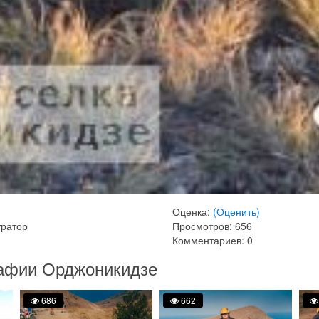
Оценка:
(Оценить)
тратор
Просмотров: 656
Комментариев: 0
рафии Орджоникидзе
686
662