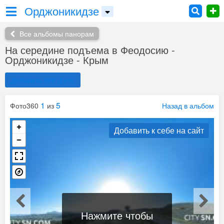
Орджоникидзе
Все альбомы панорам
На середине подъема в Феодосию -
Орджоникидзе - Крым
Добавить 360 фото
1
5
Фото360
из
Назад в альбом
Добавить к себе на сайт
Нажмите чтобы