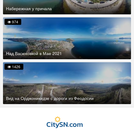
Набережная у причала
974
Над Васюковкой в Мае 2021
1426
Вид на Орджоникидзе с дороги из Феодосии