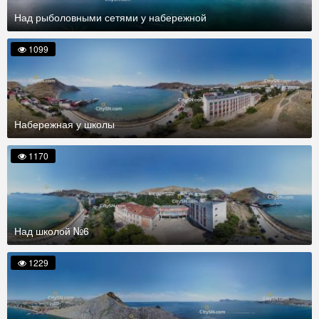
Над рыболовными сетями у набережной
1099
Набережная у школы
1170
Над школой №6
1229