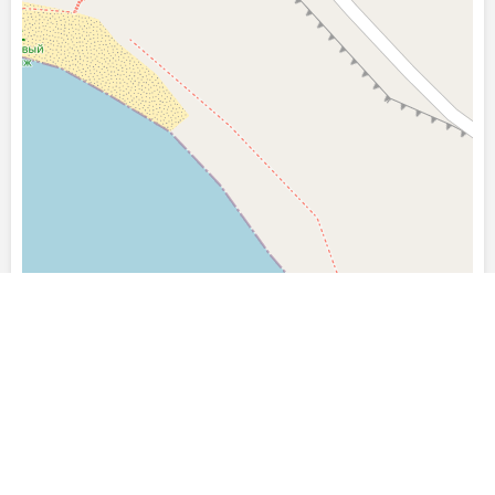
Leaflet
| ©
OpenStreetMap
contributors
Последние фото, загруженные на сайт