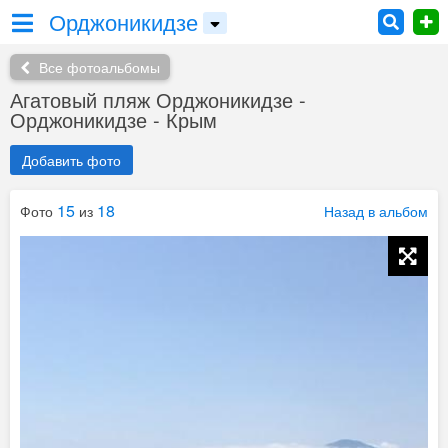
Орджоникидзе
Все фотоальбомы
Агатовый пляж Орджоникидзе -
Орджоникидзе - Крым
Добавить фото
15
18
Фото
из
Назад в альбом