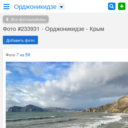
Орджоникидзе
Все фотоальбомы
Фото #233931 - Орджоникидзе - Крым
Добавить фото
7
59
Фото
из