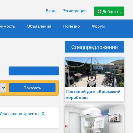
Вход
Регистрация
Добавить
жимость
Объявления
Полезно
Форум
Спецпредложения
Добавить объявление
Показать
Гостевой дом «Крымский
кораблик»
Для салона красоты (0)