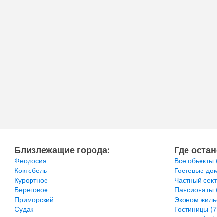
Близлежащие города:
Где остан
Феодосия
Все обьекты
Коктебель
Гостевые до
Курортное
Частный сек
Береговое
Пансионаты
Приморский
Эконом жил
Судак
Гостиницы
(7