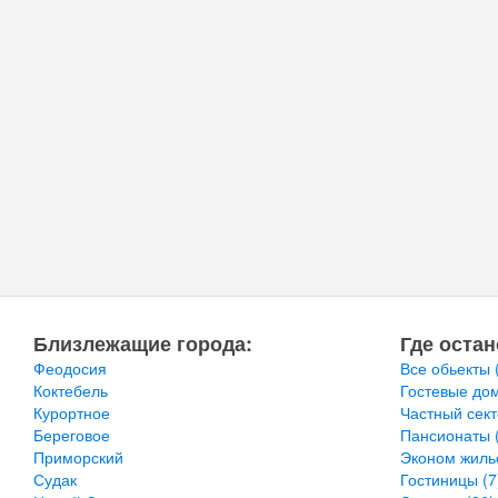
Близлежащие города:
Где остан
Феодосия
Все обьекты
Коктебель
Гостевые до
Курортное
Частный сек
Береговое
Пансионаты
Приморский
Эконом жил
Судак
Гостиницы
(7