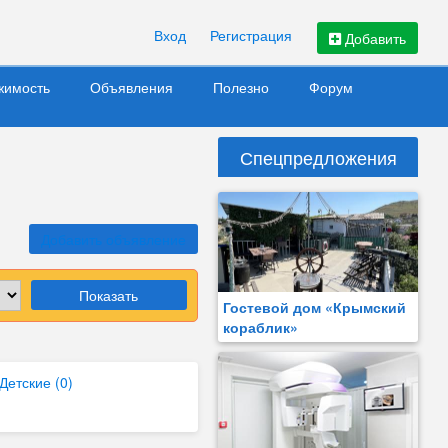
Вход
Регистрация
Добавить
жимость
Объявления
Полезно
Форум
Спецпредложения
Добавить объявление
Показать
Гостевой дом «Крымский
кораблик»
Детские (0)