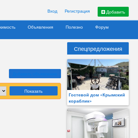
Вход
Регистрация
Добавить
жимость
Объявления
Полезно
Форум
Спецпредложения
Добавить объявление
Показать
Гостевой дом «Крымский
кораблик»