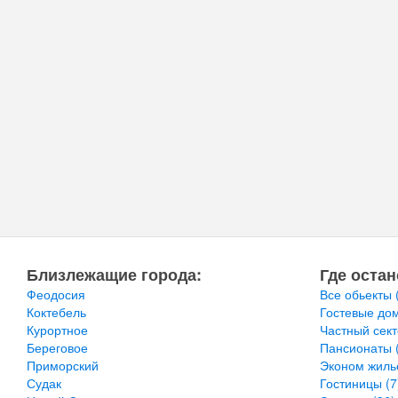
Близлежащие города:
Где остан
Феодосия
Все обьекты
Коктебель
Гостевые до
Курортное
Частный сек
Береговое
Пансионаты
Приморский
Эконом жил
Судак
Гостиницы
(7