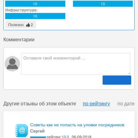
10
10
Инфраструктура:
10
Полезно
2
Комментарии
Отправить
Другие отзывы об этом объекте
по рейтингу
по дате
Советы как не попасть на уловки посредников
- разводящих .
Сергей
рейтинг
10.0
. 06-09-2018