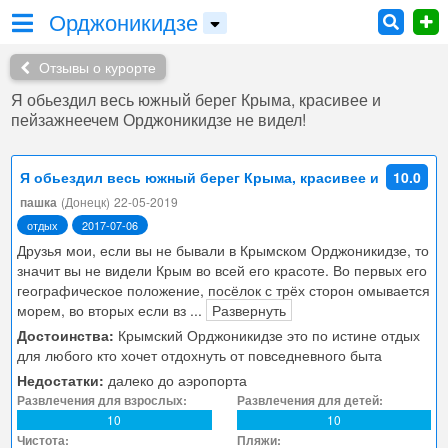
Орджоникидзе
Отзывы о курорте
Я обьездил весь южный берег Крыма, красивее и
пейзажнеечем Орджоникидзе не видел!
Я обьездил весь южный берег Крыма, красивее и
10.0
пейзажнеечем Орджоникидзе не видел!
пашка
(Донецк)
22-05-2019
отдых
2017-07-06
Друзья мои, если вы не бывали в Крымском Орджоникидзе, то
значит вы не видели Крым во всей его красоте. Во первых его
географическое положение, посёлок с трёх сторон омывается
морем, во вторых если вз
...
Развернуть
Достоинства:
Крымский Орджоникидзе это по истине отдых
для любого кто хочет отдохнуть от повседневного быта
Недостатки:
далеко до аэропорта
Развлечения для взрослых:
Развлечения для детей:
10
10
Чистота:
Пляжи: