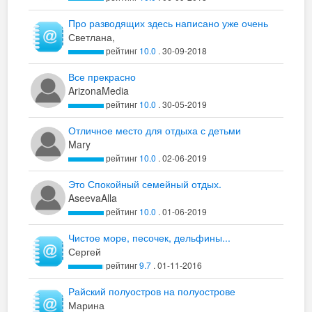
Про разводящих здесь написано уже очень
много, я тоже хочу вставить несколько строк
Светлана,
из своих наблюдений и опыта общения с
рейтинг
10.0
. 30-09-2018
ними.
Все прекрасно
ArizonaMedia
рейтинг
10.0
. 30-05-2019
Отличное место для отдыха с детьми
Mary
рейтинг
10.0
. 02-06-2019
Это Спокойный семейный отдых.
AseevaAlla
рейтинг
10.0
. 01-06-2019
Чистое море, песочек, дельфины...
Сергей
рейтинг
9.7
. 01-11-2016
Райский полуостров на полуострове
Марина