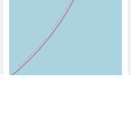
Leaflet
|
Яндекс
, ©
OpenStreetMap
contributors
Фото района: