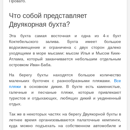
Провато.
Что собой представляет
Двуякорная бухта?
Эта бухта самая восточная и одна из 4-х бухт
Коктебельского залива. Бухта имеет большое
водоизмещение и ограничена с двух сторон далеко
уходящими в море мысами: мысом Илья и Мысом Киик-
Атлама, который заканчивается небольшим отдельным
островком Иван-Баба.
На берегу бухты находятся большое количество
маленьких бухточек с разнообразными пляжами.
Все
пляжи
в основном дикие. В бухте есть каменистые,
галечные и песчаные пляжи, которые привлекают
туристов и отдыхающих, любящих дикий и уединенный
отдых.
Так же в некоторых частях на берегу Двуякорной бухты в
летнее время организовываются палаточные кемпинги,
куда можно подъехать на собственном автомобиле и