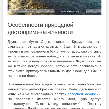
Особенности природной
достопримечательности
Двуякорная бухта Орджоникидзе в Крыму несколько
отличается от других крымских бухт. В межсезонье и
изредка в летнее время в бухте гуляют довольно сильные
ветра и на море можно наблюдать сильное волнение. Из
за этого она и получила свое название - Двуякорная, так
как в такую погоду корабли, которые останавливались в
этой бухте, приходилось ставить на два якоря, дабы их не
вынесло на берег.
В летнее время, бухта привлекает к себе людей большим
количеством разнообразных пляжей. Вода здесь намного
чище чем на многолюдных пляжах
соседней Феодосии
.
На побережье имеется много мест, куда доступ
легкодоступен “Пляж между эллингами”, «Пляж у
пансионата Донбасс», но так же есть места, куда доступ