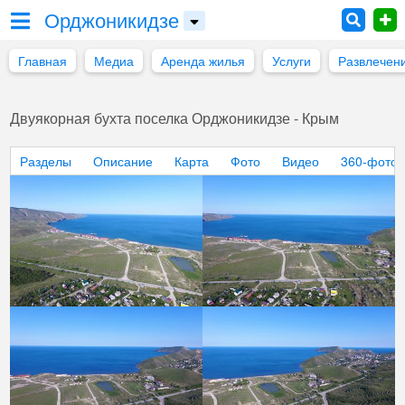
Орджоникидзе
Главная
Медиа
Аренда жилья
Услуги
Развлечен
Двуякорная бухта поселка Орджоникидзе - Крым
Разделы
Описание
Карта
Фото
Видео
360-фото