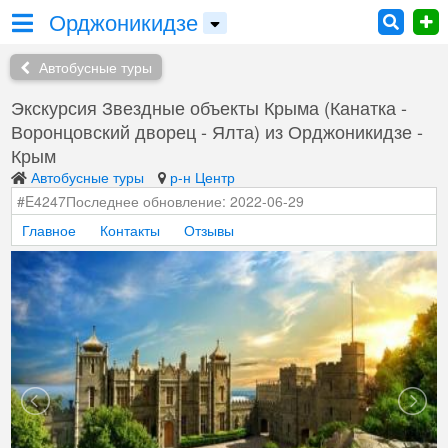
Орджоникидзе
Автобусные туры
Экскурсия Звездные объекты Крыма (Канатка -
Воронцовский дворец - Ялта) из Орджоникидзе -
Крым
Автобусные туры
р-н Центр
#E4247
Последнее обновление: 2022-06-29
Главное
Контакты
Отзывы