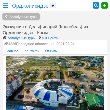
Орджоникидзе
Автобусные туры
Экскурсия в Дельфинарий (Коктебель) из
Орджоникидзе - Крым
Автобусные туры
р-н Центр
#E4226
Последнее обновление: 2021-09-04
Главное
Контакты
Отзывы