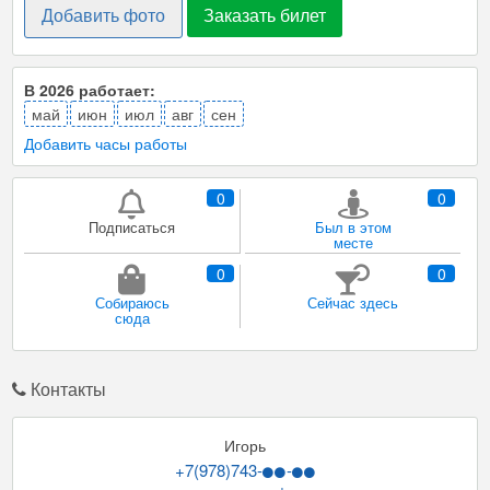
Добавить фото
Заказать билет
В 2026 работает:
май
июн
июл
авг
сен
Добавить часы работы
0
0
Подписаться
Был в этом
месте
0
0
Собираюсь
Сейчас здесь
сюда
Контакты
Игорь
+7(978)743-
-