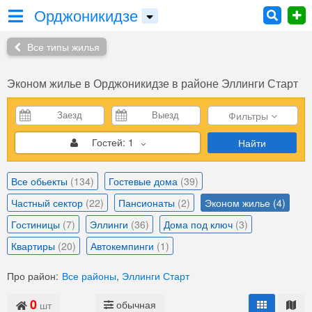
Орджоникидзе
Все типы жилья
Эконом жилье в Орджоникидзе в районе Эллинги Старт
Фильтры
Гостей:
1
Найти
Все обьекты
(134)
Гостевые дома
(39)
Частный сектор
(22)
Пансионаты
(2)
Эконом жилье
(4)
Гостиницы
(7)
Эллинги
(36)
Дома под ключ
(3)
Квартиры
(20)
Автокемпинги
(1)
Про район:
Все районы
,
Эллинги Старт
0
обычная
шт