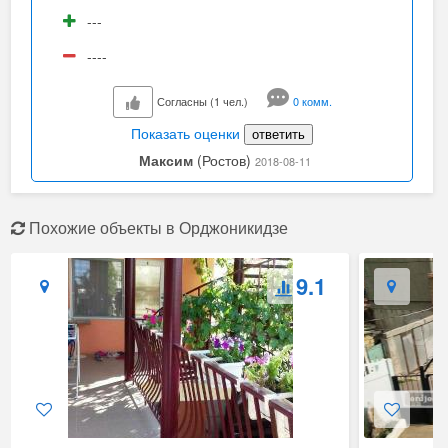
---
----
Согласны (1 чел.)
0 комм.
Показать оценки
ответить
Максим
(Ростов)
2018-08-11
Похожие объекты в Орджоникидзе
9.1