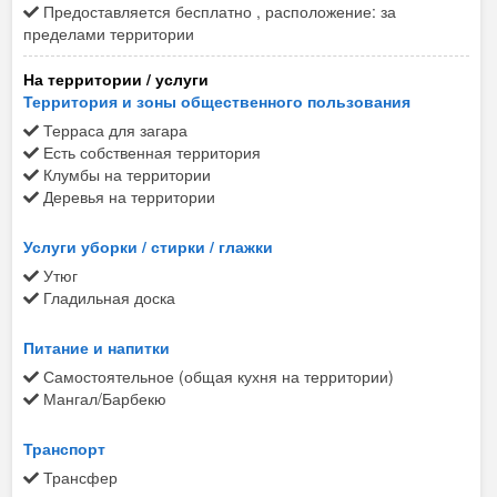
Предоставляется бесплатно , расположение: за
Ждем вас на отдых в Орджоникидзе в гостевом доме
пределами территории
"Орджо и море".
На территории / услуги
Территория и зоны общественного пользования
Терраса для загара
Есть собственная территория
Клумбы на территории
Деревья на территории
Услуги уборки / стирки / глажки
Утюг
Гладильная доска
Питание и напитки
Самостоятельное (общая кухня на территории)
Мангал/Барбекю
Транспорт
Трансфер