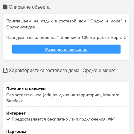
Описание объекта
Приглашаем на отдых в гостевой дом "Орджо и море" в
Орджоникидзе.
Наш дом расположен на 1-й линии в 100 метрах от моря. С
территории и балкона гостевого дома открывается вид на
бухту Провато, центральный пляж поселка Орджоникидзе, а
Развернуть описание
так же на потухший вулкан Кара-Даг.
Рядом с домом находится центральная набережная, кафе,
Характеристики гостевого дома "Орджо и море"
магазины, пляжные развлечения. Поселившись в нашем
гостевом доме Вы будете отдыхать в непосредственной
близости от моря и сможете по настоящему насладиться
Питание и напитки
морским воздухом и красивым видом.
Самостоятельное (общая кухня на территории), Мангал/
Для размещения предлагаем 3-х местные номера на 1-м
Барбекю
этаже с удобствами. Из всех номеров – вид на море.
Интернет
Смотрите подробнее о нашем доме на фото, а при
Предоставляется бесплатно , тип подключения: wi-fi
возникновении вопросов, связывайтесь с нами по
координатам, указанным ниже.
Парковка