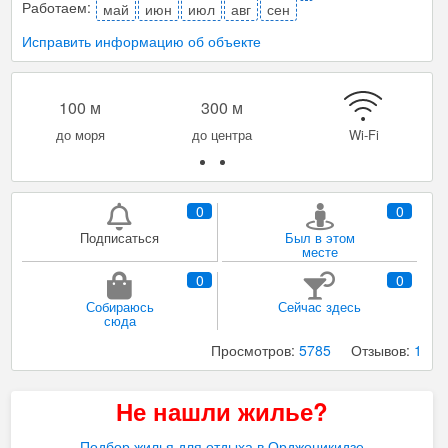
Работаем:
май
июн
июл
авг
сен
Исправить информацию об объекте
100 м
300 м
до моря
до центра
Wi-Fi
0
0
Подписаться
Был в этом
месте
0
0
Собираюсь
Сейчас здесь
сюда
Просмотров:
5785
Отзывов:
1
Не нашли жилье?
Подбор жилья для отдыха в Орджоникидзе