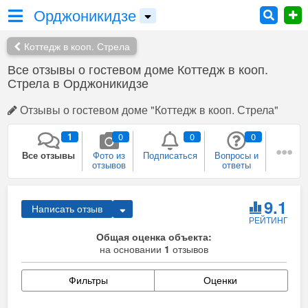
Орджоникидзе
Коттедж в кооп. Стрела
Все отзывы о гостевом доме Коттедж в кооп.
Стрела в Орджоникидзе
Отзывы о гостевом доме "Коттедж в кооп. Стрела"
1
0
0
0
Все отзывы
Фото из
Подписаться
Вопросы и
отзывов
ответы
1
0
0
0
Плюсы и
Рекомендации
Был в этом
Собираюсь
9.1
Написать отзыв
минусы
месте
сюда
РЕЙТИНГ
0
Общая оценка объекта:
Сейчас здесь
на основании
Я
1
отзывов
представитель
Фильтры
Оценки