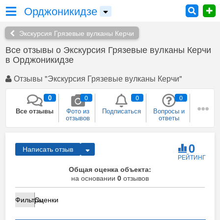
Орджоникидзе
Экскурсия Грязевые вулканы Керчи
Все отзывы о Экскурсия Грязевые вулканы Керчи
в Орджоникидзе
Отзывы "Экскурсия Грязевые вулканы Керчи"
0
0
0
0
Все отзывы
Фото из
Подписаться
Вопросы и
отзывов
ответы
0
0
0
0
Плюсы и
Рекомендации
Был в этом
Собираюсь
0
Написать отзыв
минусы
месте
сюда
РЕЙТИНГ
0
Общая оценка объекта:
Сейчас здесь
на основании
Я
0
отзывов
представитель
Фильтры
Оценки