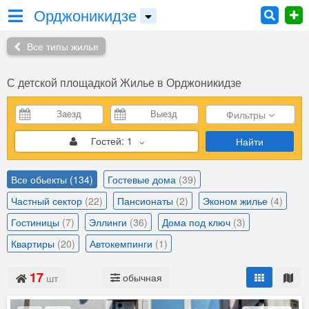
Орджоникидзе
Все типы жилья
С детской площадкой Жилье в Орджоникидзе
Фильтры
Гостей:
1
Найти
Все обьекты
(134)
Гостевые дома
(39)
Частный сектор
(22)
Пансионаты
(2)
Эконом жилье
(4)
Гостиницы
(7)
Эллинги
(36)
Дома под ключ
(3)
Квартиры
(20)
Автокемпинги
(1)
17
обычная
шт