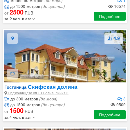
менее 50 метров
(до моря)
1
до 1500 метров
(до центра)
10574
2500
от
RUB
Подробнее
за 2 чел. в авг
4.9
1
/
4
Скифская долина
Гостиница
Орджоникидзе ул.СТ Волна, линия 3
до 300 метров
(до моря)
3
до 1500 метров
(до центра)
9509
1500
от
RUB
Подробнее
за 4 чел. в авг