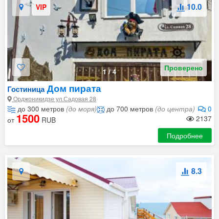
10.0
VIP
Проверено
1
/
4
Дом пирата
Гостиница
Орджоникидзе ул.Садовая 28
до 300 метров
(до моря)
до 700 метров
(до центра)
0
1500
2137
от
RUB
Подробнее
8.3