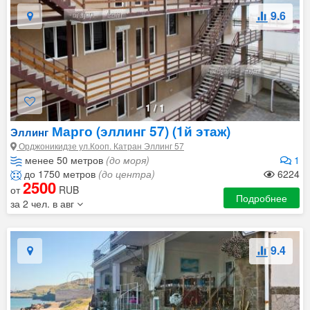
9.6
1
/
1
Марго (эллинг 57) (1й этаж)
Эллинг
Орджоникидзе ул.Кооп. Катран Эллинг 57
менее 50 метров
(до моря)
1
до 1750 метров
(до центра)
6224
2500
от
RUB
Подробнее
за 2 чел. в авг
9.4