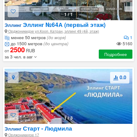
1
/
1
Эллинг №64А (первый этаж)
Эллинг
Орджоникидзе ул.Кооп. Катран, эллинг 49 (4й, этаж)
менее 50 метров
(до моря)
1
до 1500 метров
(до центра)
5160
2500
от
RUB
Подробнее
за 3 чел. в авг
0.0
1
/
3
Старт - Людмила
Эллинг
Орджоникидзе 17