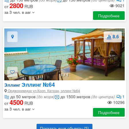
2800
9021
от
RUB
за 3 чел. в авг
Подробнее
8.6
1
/
1
Эллинг №64
Эллинг
Орджоникидзе ул.Кооп. Катран, эллинг №64
до 50 метров
(до моря)
до 1500 метров
(до центра)
1
4500
10296
от
RUB
за 3 чел. в авг
Подробнее
Показать еще обьекты (
5
)