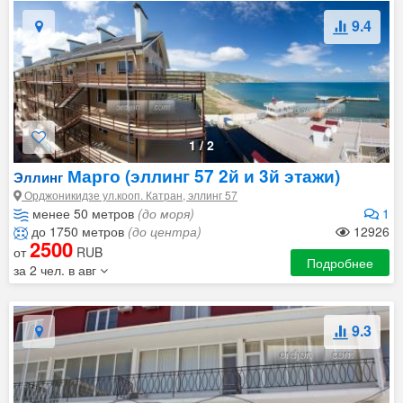
9.4
1
/
2
Марго (эллинг 57 2й и 3й этажи)
Эллинг
Орджоникидзе ул.кооп. Катран, эллинг 57
менее 50 метров
(до моря)
1
до 1750 метров
(до центра)
12926
2500
от
RUB
Подробнее
за 2 чел. в авг
9.3