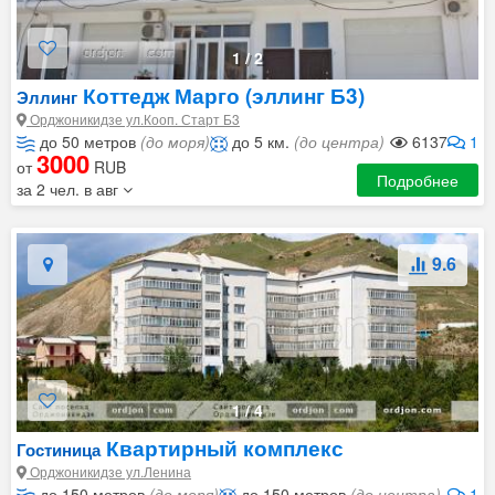
1
/
2
Коттедж Марго (эллинг Б3)
Эллинг
Орджоникидзе ул.Кооп. Старт Б3
до 50 метров
(до моря)
до 5 км.
(до центра)
6137
1
3000
от
RUB
Подробнее
за 2 чел. в авг
9.6
1
/
4
Квартирный комплекс
Гостиница
Орджоникидзе ул.Ленина
до 150 метров
(до моря)
до 150 метров
(до центра)
1