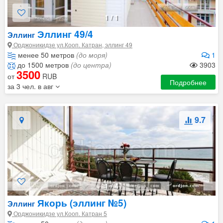
1
/
1
Эллинг 49/4
Эллинг
Орджоникидзе ул.Кооп. Катран, эллинг 49
менее 50 метров
(до моря)
1
до 1500 метров
(до центра)
3903
3500
от
RUB
Подробнее
за 3 чел. в авг
9.7
1
/
4
Якорь (эллинг №5)
Эллинг
Орджоникидзе ул.Кооп. Катран 5