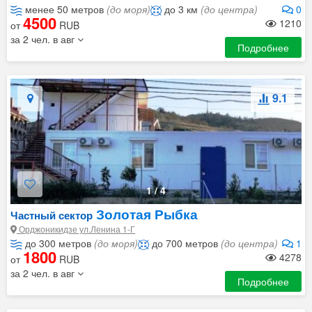
менее 50 метров
(до моря)
до 3 км
(до центра)
0
4500
1210
от
RUB
за 2 чел. в авг
Подробнее
9.1
1
/
4
Золотая Рыбка
Частный сектор
Орджоникидзе ул.Ленина 1-Г
до 300 метров
(до моря)
до 700 метров
(до центра)
1
1800
4278
от
RUB
за 2 чел. в авг
Подробнее