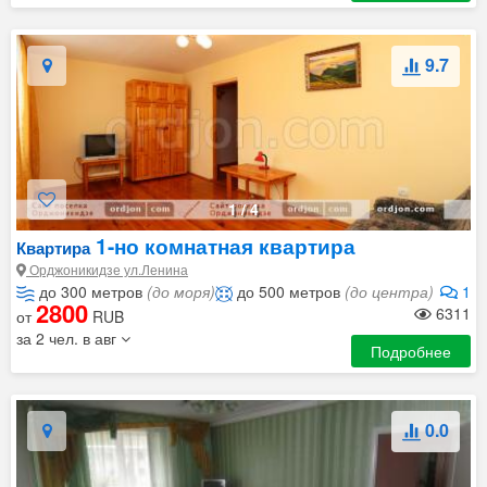
9.7
1
/
4
1-но комнатная квартира
Квартира
Орджоникидзе ул.Ленина
до 300 метров
(до моря)
до 500 метров
(до центра)
1
2800
6311
от
RUB
за 2 чел. в авг
Подробнее
0.0