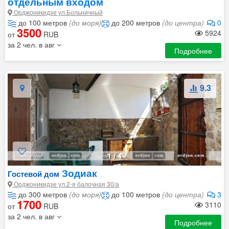
отдельным входом
Орджоникидзе ул.Больничный
до 100 метров
(до моря)
до 200 метров
(до центра)
0
3500
5924
от
RUB
за 2 чел. в авг
Подробнее
9.3
1
/
4
Зодиак
Гостевой дом
Орджоникидзе ул.2-я балочная 30/а
до 300 метров
(до моря)
до 100 метров
(до центра)
3
1700
3110
от
RUB
за 2 чел. в авг
Подробнее