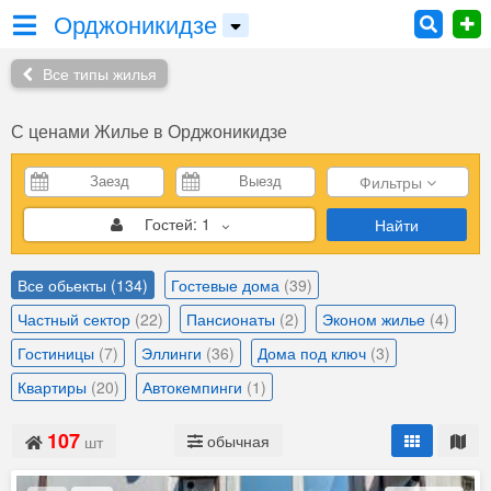
Орджоникидзе
Все типы жилья
С ценами Жилье в Орджоникидзе
Фильтры
Гостей:
1
Найти
Все обьекты
(134)
Гостевые дома
(39)
Частный сектор
(22)
Пансионаты
(2)
Эконом жилье
(4)
Гостиницы
(7)
Эллинги
(36)
Дома под ключ
(3)
Квартиры
(20)
Автокемпинги
(1)
107
обычная
шт