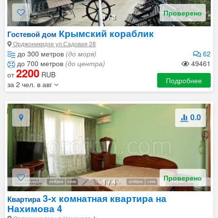
Проверено
1
/
8
Крымский кораблик
Гостевой дом
Орджоникидзе ул.Садовая 28
до 300 метров
(до моря)
62
до 700 метров
(до центра)
49461
2200
от
RUB
Подробнее
за 2 чел. в авг
0.0
Проверено
1
/
4
3-х комнатная квартира на
Квартира
Нахимова 4