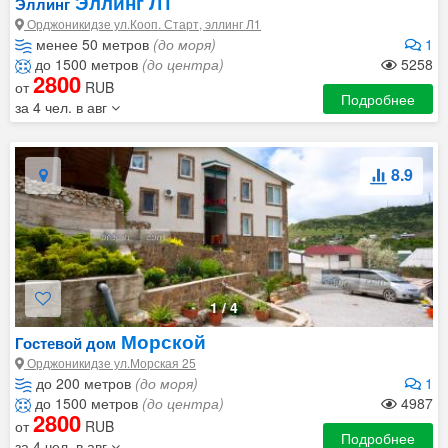
Эллинг Л1
Эллинг
Орджоникидзе ул.Кооп. Старт, эллинг Л1
менее 50 метров
(до моря)
1
до 1500 метров
(до центра)
5258
2800
от
RUB
Подробнее
за 4 чел. в авг
8.9
1
/
4
Морской
Гостевой дом
Орджоникидзе ул.Морская 25
до 200 метров
(до моря)
1
до 1500 метров
(до центра)
4987
2800
от
RUB
Подробнее
за 4 чел. в авг