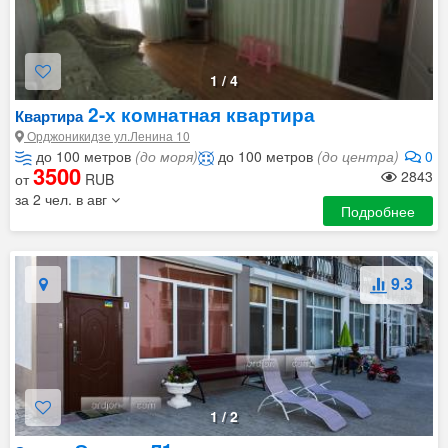
1
/
4
2-х комнатная квартира
Квартира
Орджоникидзе ул.Ленина 10
до 100 метров
(до моря)
до 100 метров
(до центра)
0
3500
2843
от
RUB
за 2 чел. в авг
Подробнее
9.3
1
/
2