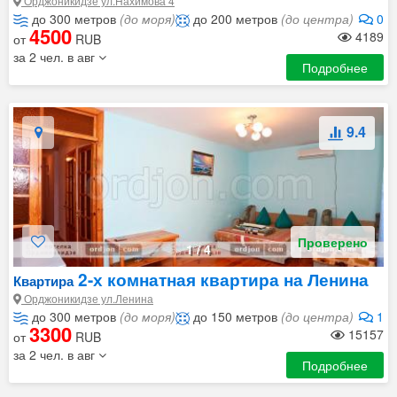
Орджоникидзе ул.Нахимова 4
до 300 метров
(до моря)
до 200 метров
(до центра)
0
4500
4189
от
RUB
за 2 чел. в авг
Подробнее
9.4
Проверено
1
/
4
2-х комнатная квартира на Ленина
Квартира
Орджоникидзе ул.Ленина
до 300 метров
(до моря)
до 150 метров
(до центра)
1
3300
15157
от
RUB
за 2 чел. в авг
Подробнее