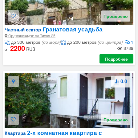
Проверено
1
/
4
Гранатовая усадьба
Частный сектор
Орджоникидзе ул.Тихая 25
до 300 метров
(до моря)
до 200 метров
(до центра)
1
2200
8789
от
RUB
Подробнее
0.0
Проверено
1
/
4
2-х комнатная квартира с
Квартира