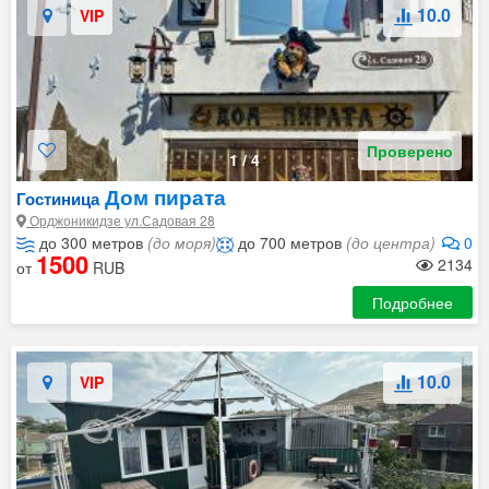
10.0
VIP
Проверено
1
/
4
Дом пирата
Гостиница
Орджоникидзе ул.Садовая 28
до 300 метров
(до моря)
до 700 метров
(до центра)
0
1500
2134
от
RUB
Подробнее
10.0
VIP