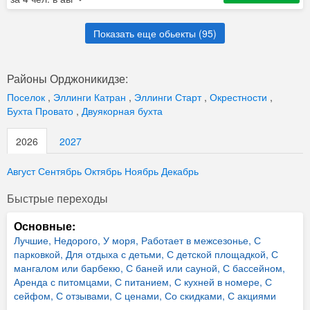
Показать еще обьекты (
95
)
Районы Орджоникидзе:
Поселок
,
Эллинги Катран
,
Эллинги Старт
,
Окрестности
,
Бухта Провато
,
Двуякорная бухта
2026
2027
Август
Сентябрь
Октябрь
Ноябрь
Декабрь
Быстрые переходы
Основные:
Лучшие,
Недорого,
У моря,
Работает в межсезонье,
С
парковкой,
Для отдыха с детьми,
С детской площадкой,
С
мангалом или барбекю,
С баней или сауной,
С бассейном,
Аренда с питомцами,
С питанием,
С кухней в номере,
С
сейфом,
С отзывами,
С ценами,
Со скидками,
С акциями