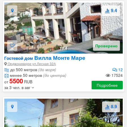
9.4
Проверено
1
/
4
Вилла Монте Маре
Гостевой дом
Орджоникидзе ул.Лесная 32А
до 500 метров
(до моря)
12
менее 50 метров
(до центра)
17524
5500
от
RUB
Подробнее
за 3 чел. в авг
8.9