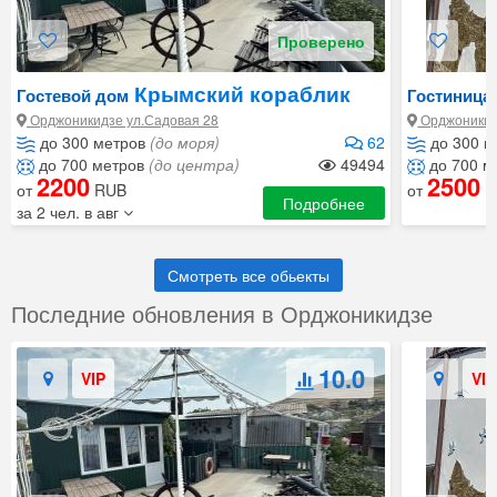
Проверено
Крымский кораблик
Гостевой дом
Гостиница
Орджоникидзе ул.Садовая 28
Орджоникид
до 300 метров
(до моря)
62
до 300 м
до 700 метров
(до центра)
49494
до 700 м
2200
2500
от
RUB
от
R
Подробнее
за 2 чел. в авг
Смотреть все обьекты
Последние обновления в Орджоникидзе
10.0
VIP
VIP