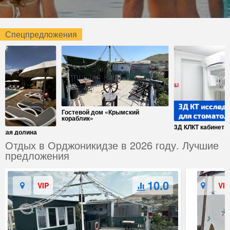
Спецпредложения
Гостевой дом «Крымский
кораблик»
3Д КЛКТ кабинет
ская долина
Отдых в Орджоникидзе в 2026 году. Лучшие
предложения
10.0
VIP
VIP