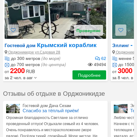
Проверено
Крымский кораблик
- 
Гостевой дом
Эллинг
Орджоникидзе ул.Садовая 28
Орджоникидз
до 300 метров
(до моря)
62
менее 5
до 700 метров
(до центра)
49494
до 1500 
2200
3000
от
RUB
от
R
Подробнее
за 2 чел. в авг
за 8 чел. в 
Отзывы об отдыхе в Орджоникидзе
Гостевой дом Дача Сезам
Элл
Спасибо за тёплый приём!
Те
Огромная благодарность Светлане за отлично
Люблю честны
проведенный отпуск! Отдыхали семьей из 4 человек.
Начнем с тог
Очень понравилось и месторасположение (море
теплющее мо
рядом). Посёлок тихий, спокойный. Море чистое. Не
хватало, ест