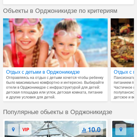
Объекты в Орджоникидзе по критериям
Отдых с детьми в Орджоникидзе
Отдых с 
Отправляясь на отдых с детьми хочется чтобы ребенку
Пансионаты, 
было максимально комфортно и интересно. Выбирайте
питанием пре
отели в Орджоникидзе с инфраструктурой для детей:
Частичное ил
детская площадка или углок, детская комната, питание
полупансион
и другие условия для детей.
детское и ве
Популярные обьекты в Орджоникидзе
10.0
VIP