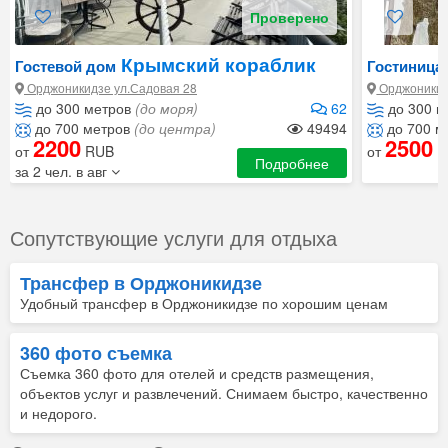
Проверено
Крымский кораблик
Гостевой дом
Гостиница
Орджоникидзе ул.Садовая 28
Орджоникид
до 300 метров
(до моря)
62
до 300 м
до 700 метров
(до центра)
49494
до 700 м
2200
2500
от
RUB
от
R
Подробнее
за 2 чел. в авг
Сопутствующие услуги для отдыха
Трансфер в Орджоникидзе
Удобный трансфер в Орджоникидзе по хорошим ценам
360 фото съемка
Съемка 360 фото для отелей и средств размещения,
объектов услуг и развлечений. Снимаем быстро, качественно
и недорого.