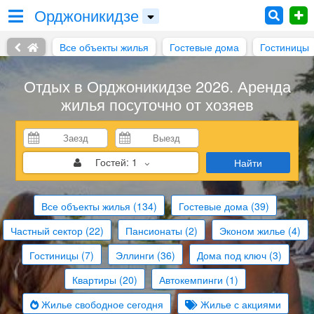
Орджоникидзе
Все объекты жилья
Гостевые дома
Гостиницы
Отдых в Орджоникидзе 2026. Аренда
жилья посуточно от хозяев
Гостей:
1
Найти
Все объекты жилья
(134)
Гостевые дома
(39)
Частный сектор
(22)
Пансионаты
(2)
Эконом жилье
(4)
Гостиницы
(7)
Эллинги
(36)
Дома под ключ
(3)
Квартиры
(20)
Автокемпинги
(1)
Жилье свободное сегодня
Жилье с акциями