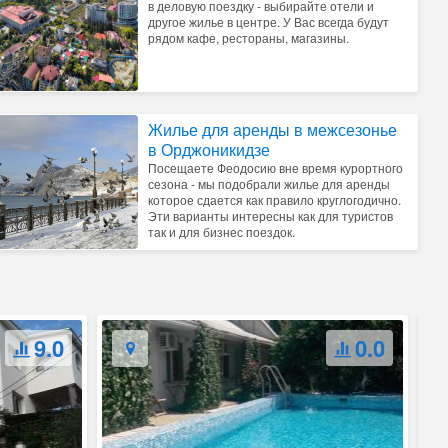
в деловую поездку - выбирайте отели и
другое жилье в центре. У Вас всегда будут
рядом кафе, рестораны, магазины.
Жилье для аренды в межсезонье
в Орджоникидзе
Посещаете Феодосию вне время курортного
сезона - мы подобрали жилье для аренды
которое сдается как правило круглогодично.
Эти варианты интересны как для туристов
так и для бизнес поездок.
9.0
0.0