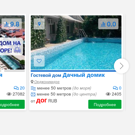
9.8
0.0
я
Дачный домик
Гостевой дом
Го
Орджоникидзе
Ор
20
менее 50 метров
(до моря)
0
д
27082
менее 50 метров
(до центра)
2405
д
дог
от
RUB
от
одробнее
Подробнее
за 