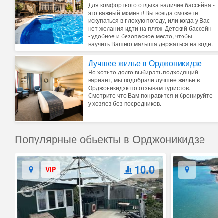
Для комфортного отдыха наличие бассейна -
это важный момент! Вы всегда сможете
искупаться в плохую погоду, или когда у Вас
нет желания идти на пляж. Детский бассейн
- удобное и безопасное место, чтобы
научить Вашего малыша держаться на воде.
Лучшее жилье в Орджоникидзе
Не хотите долго выбирать подходящий
вариант, мы подобрали лучшее жилье в
Орджоникидзе по отзывам туристов.
Смотрите что Вам понравится и бронируйте
у хозяев без посредников.
Популярные обьекты в Орджоникидзе
10.0
VIP