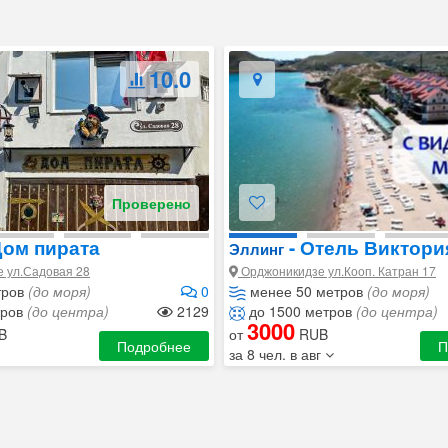
10.0
Проверено
ом пирата
- Отель Виктори
Эллинг
 ул.Садовая 28
Орджоникидзе ул.Кооп. Катран 17
тров
(до моря)
0
менее 50 метров
(до моря)
тров
(до центра)
2129
до 1500 метров
(до центра)
3000
B
от
RUB
Подробнее
П
за 8 чел. в авг