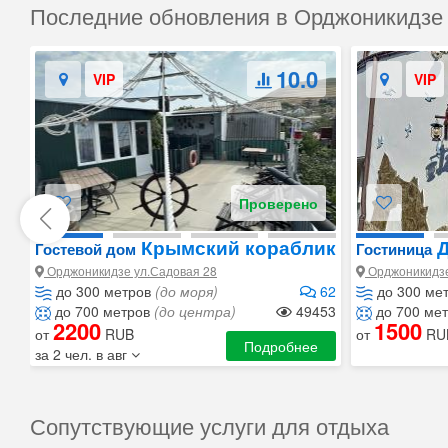
Последние обновления в Орджоникидзе
10.0
VIP
VIP
Проверено
Крымский кораблик
Д
Гостевой дом
Гостиница
Орджоникидзе ул.Садовая 28
Орджоникидзе
до 300 метров
(до моря)
62
до 300 ме
до 700 метров
(до центра)
49453
до 700 ме
2200
1500
от
RUB
от
RU
Подробнее
за 2 чел. в авг
Сопутствующие услуги для отдыха