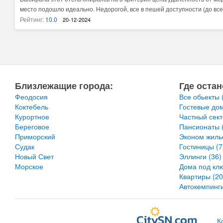
любым вопросом можно обратиться к хозяйке, поможет чем может. Осо
место подошло идеально. Недорогой, все в пешей доступности (до всег
что помогла нам с трансфером при отъезде. Посоветовала Дачу Сезам
погулять). Территория прекрасная/ухоженная, уютная и чистая. Отдых
Рейтинг:
10.0
20-12-2024
Спасибо Светлане за тёплый приём!!!
скучно. Вечером анимация. Для погулять можно доехать до Феодосии (2
Судак и новый свет ~ 1 час. Рядом есть конные прогулки. Море когда ш
грязь, как и везде. На пляже бесплатно лежаки. Вход в море галька (лу
Близлежащие города:
Где остан
Феодосия
Все обьекты
Коктебель
Гостевые до
Курортное
Частный сек
Береговое
Пансионаты
Приморский
Эконом жил
Судак
Гостиницы
(7
Новый Свет
Эллинги
(36)
Морское
Дома под кл
Квартиры
(20
Автокемпинг
К