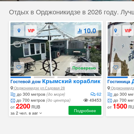
Отдых в Орджоникидзе в 2026 году. Лу
10.0
VIP
VIP
Проверено
Крымский кораблик
Д
Гостевой дом
Гостиница
Орджоникидзе ул.Садовая 28
Орджоникидзе
до 300 метров
(до моря)
62
до 300 ме
до 700 метров
(до центра)
49453
до 700 ме
2200
1500
от
RUB
от
RU
Подробнее
за 2 чел. в авг