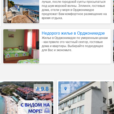
лучше, после городской суеты просыпаться
под шум морской волны. Эллинги, гостевые
дома, отели у моря в Орджоникидзе
предложат Вам комфортное размещение на
время отдыха.
Недорого жилье в Орджоникидзе
Жилье в Орджоникидзе по умеренным ценам
- как првило это частный сектор, гостевые
дома и квартиры. Выбирайте подходящее
для Вас и экономьте.
9.8