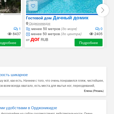
Дачный домик
Гостевой дом
Го
Орджоникидзе
Ор
1
менее 50 метров
(до моря)
0
д
8437
менее 50 метров
(до центра)
2405
д
дог
от
RUB
от
одробнее
Подробнее
изость шикарное
 всё, как есть. Начнем с того, что очень понравился пляж, чистейшее,
 всем всегда хватало, есть места для мытья ног, переодеваний,
вчивая, доброжелательная хозяйка, адекватно реагирующая и
Елена (Рязань)
оставить 5 звезд только из-за номера - он подвел. При бронировании
омера, нам понравилось, оплатили. Перед заселением за пару дней
 номером произошел форс-мажор (хотя мы видели, что в этом номере
еми удобствами в Орджоникидзе
м нечего было делать, так как за два дня отпуск не поменяешь, мы
 фотографии на сайте соответствуют действительности. Очень