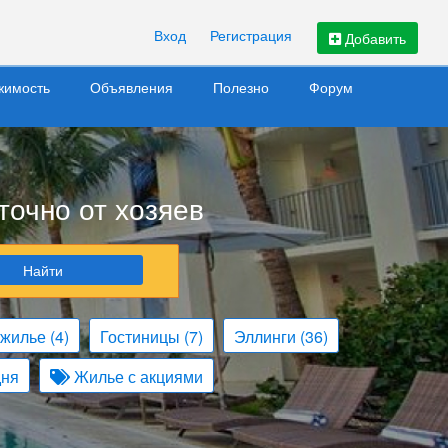
Вход
Регистрация
Добавить
жимость
Объявления
Полезно
Форум
точно от хозяев
Найти
 жилье
(4)
Гостиницы
(7)
Эллинги
(36)
дня
Жилье с акциями