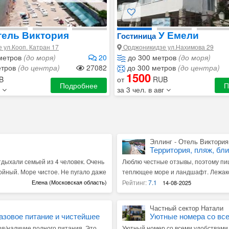
тель Виктория
У Емели
Гостиница
 ул.Кооп. Катран 17
Орджоникидзе ул.Нахимова 29
метров
(до моря)
20
до 300 метров
(до моря)
етров
(до центра)
27082
до 300 метров
(до центра)
1500
B
от
RUB
Подробнее
П
г
за 3 чел. в авг
Эллинг - Отель Виктория
Территория, пляж, бл
дыхали семьей из 4 человек. Очень
Люблю честные отзывы, поэтому пишу
ойный. Море чистое. Не пугало даже
теплющее море и ландшафт. Лежаков
 всё сделано "по уму". Домики
зонты, народа мало. Виктория отзы
Елена (Московская область)
Рейтинг:
7.1
14-08-2025
ались. У каждой семьи своя
решающая любые вопросы. Не могу п
хня и обеденная зона на улице возле
Виктория прислала номер крутого н
Частный сектор Натали
а в любое время суток, свет,
Виктория нам написала, что с этим
азовое питание и чистейшее
Уютные номера со вс
 Пляж чистый, море великолепное. С
жили) и переселила нас в другой. На
ря/наличие полного питания. Это
Уютный номер со всеми удобствами,