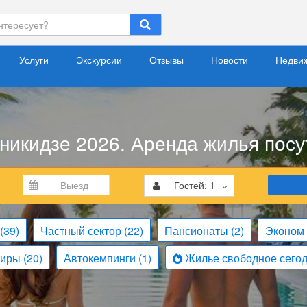
Услуги
Экскурсии
Отзывы
Новости
Недви
икидзе 2026. Аренда жилья посу
Гостей:
1
(39)
Частный сектор
(22)
Пансионаты
(2)
Эконом
тиры
(20)
Автокемпинги
(1)
Жилье свободное сего