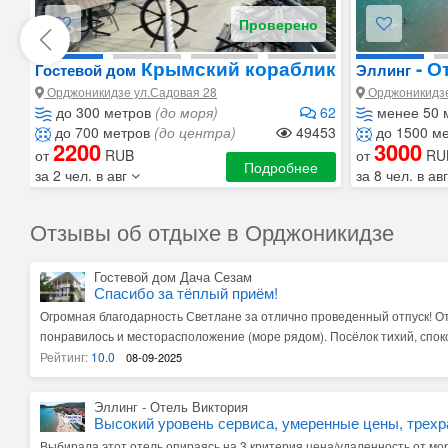
Проверено
Крымский кораблик
- О
Гостевой дом
Эллинг
Орджоникидзе ул.Садовая 28
Орджоникидзе
до 300 метров
(до моря)
62
менее 50 
до 700 метров
(до центра)
49453
до 1500 м
2200
3000
от
RUB
от
RU
Подробнее
за 2 чел. в авг
за 8 чел. в ав
Отзывы об отдыхе в Орджоникидзе
Гостевой дом Дача Сезам
Спасибо за тёплый приём!
Огромная благодарность Светлане за отлично проведенный отпуск! От
понравилось и месторасположение (море рядом). Посёлок тихий, спок
то, что с моря поднимались в горку. Но оно того стоило. На Даче Сезам
Рейтинг:
10.0
08-09-2025
расположены так, что с остальными постояльцами мы почти не встреч
территория. У кого-то балкон (довольно большой), у нас была своя ку
Эллинг - Отель Виктория
домика. Номер просторный. Есть всё для комфортного проживания. Вод
Высокий уровень сервиса, умеренные цены, трехр
заботливая хозяйка. Магазины, аптека, рынок в шаговой доступности.
моря в одном шаге от апартаментов.
Выбирала этот отель опираясь на 3 критерия цена/удаленность от мо