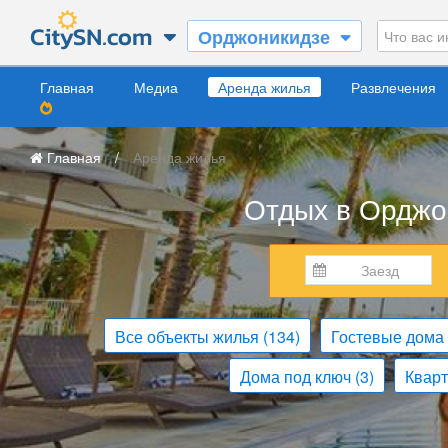
Орджоникидзе
Главная
Медиа
Аренда жилья
Развлечения
Главная
/
Аренда жилья
Отдых в Орджон
Все объекты жилья
(134)
Гостевые дома
Дома под ключ
(3)
Квар