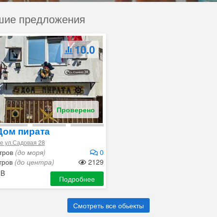
чшие предложения
10.0
Проверено
ом пирата
 ул.Садовая 28
тров
(до моря)
0
тров
(до центра)
2129
B
Подробнее
Смотреть все обьекты